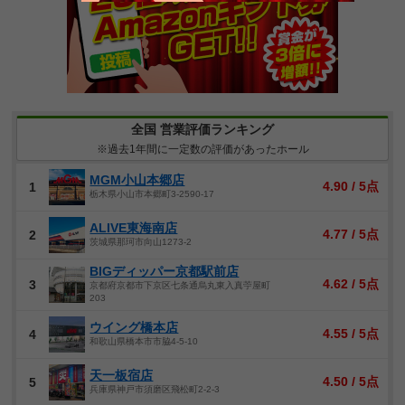
全国 営業評価ランキング
※過去1年間に一定数の評価があったホール
MGM小山本郷店
4.90 / 5点
1
栃木県小山市本郷町3-2590-17
ALIVE東海南店
4.77 / 5点
2
茨城県那珂市向山1273-2
BIGディッパー京都駅前店
4.62 / 5点
3
京都府京都市下京区七条通烏丸東入真苧屋町
203
ウイング橋本店
4.55 / 5点
4
和歌山県橋本市市脇4-5-10
天一板宿店
4.50 / 5点
5
兵庫県神戸市須磨区飛松町2-2-3