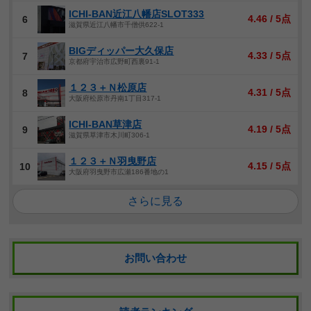
ICHI-BAN近江八幡店SLOT333
4.46 / 5点
6
滋賀県近江八幡市千僧供622-1
BIGディッパー大久保店
4.33 / 5点
7
京都府宇治市広野町西裏91-1
１２３＋Ｎ松原店
4.31 / 5点
8
大阪府松原市丹南1丁目317-1
ICHI-BAN草津店
4.19 / 5点
9
滋賀県草津市木川町306-1
１２３＋Ｎ羽曳野店
4.15 / 5点
10
大阪府羽曳野市広瀬186番地の1
さらに見る
お問い合わせ