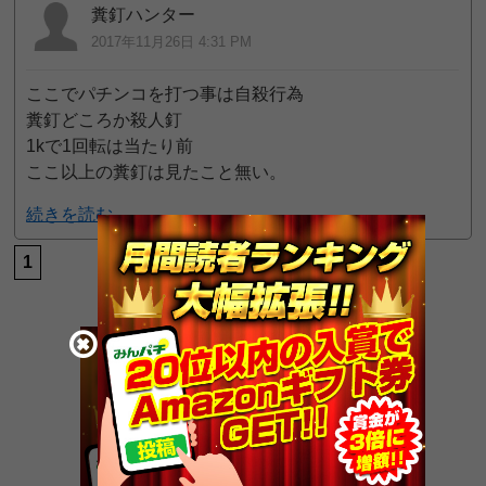
糞釘ハンター
2017年11月26日 4:31 PM
ここでパチンコを打つ事は自殺行為
糞釘どころか殺人釘
1kで1回転は当たり前
ここ以上の糞釘は見たこと無い。
続きを読む
1