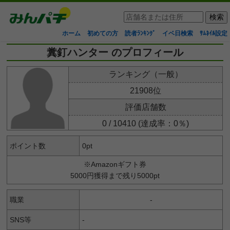
ホーム
初めての方
読者ﾗﾝｷﾝｸﾞ
イベ日検索
ｻﾑﾈｲﾙ設定
糞釘ハンター のプロフィール
ランキング（一般）
21908位
評価店舗数
0 / 10410 (達成率：0％)
ポイント数
0pt
※Amazonギフト券
5000円獲得まで残り5000pt
職業
-
SNS等
-