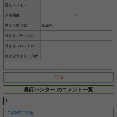
遊技スタイル
-
来店頻度
-
主な活動地域
徳島県
好きなパチンコ台
-
好きなスロット台
-
好きなライター演者
-
-
3
糞釘ハンター のコメント一覧
1
G-ONE二軒屋