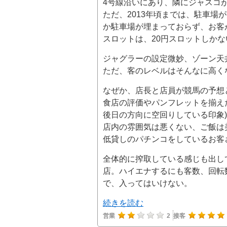
4号線沿いにあり、隣にジャスコ
ただ、2013年頃までは、駐車場
か駐車場が埋まっておらず、お客
スロットは、20円スロットしか
ジャグラーの設定微妙、ゾーン天
ただ、客のレベルはそんなに高く
なぜか、店長と店員が競馬の予想
食店の評価やパンフレットを揃え
後日の方向に空回りしている印象)
店内の雰囲気は悪くない、ご飯は
低貸しのパチンコをしているお客
全体的に搾取している感じも出し
店。ハイエナするにも客数、回転
で、入ってはいけない。
続きを読む
営業
2
接客