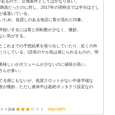
があるので、立地条件としてはかなり良い。
が満員だったのに対し、2017年の現時点では半分ほどし
が遠退いている。
ないため、低貸しのある他店に客が流れた印象。
井狙いするには客と回転数が少なく、微妙。
ない気がする。
とこれまでの予想結果を張り出していたり、近くの外
たりしている。(店長のヤル気は感じられるものの、明
美味しいがボリュームが少ないのに値段が高い。
さんが多い。
てる感じもないが、低貸スロットがない中途半端な
数が微妙。ただし連休中は超絶ボッタクリ設定なの
25pt GET!
4
設備
3