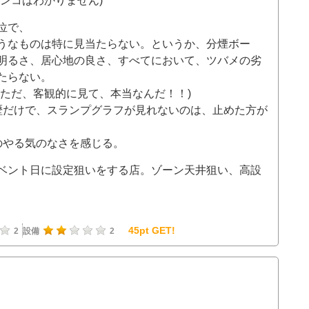
ンコはわかりません)
位で、
うなものは特に見当たらない。というか、分煙ボー
明るさ、居心地の良さ、すべてにおいて、ツバメの劣
たらない。
！ただ、客観的に見て、本当なんだ！！)
歴だけで、スランプグラフが見れないのは、止めた方が
のやる気のなさを感じる。
ベント日に設定狙いをする店。ゾーン天井狙い、高設
45pt GET!
2
設備
2