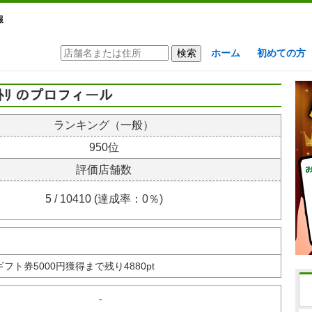
報
ホーム
初めての方
ﾄﾄﾘ のプロフィール
ランキング（一般）
950位
評価店舗数
5 / 10410 (達成率：0％)
nギフト券
5000円獲得まで残り4880pt
-