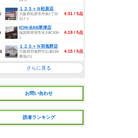
91-1
１２３＋Ｎ松原店
4.31 / 5点
8
大阪府松原市丹南1丁目
317-1
ICHI-BAN草津店
4.19 / 5点
9
滋賀県草津市木川町306-
1
１２３＋Ｎ羽曳野店
4.15 / 5点
0
大阪府羽曳野市広瀬186
番地の1
さらに見る
お問い合わせ
読者ランキング