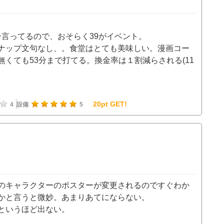
ュー言ってるので、おそらく39がイベント。
ナップ文句なし、。食堂はとても美味しい。漫画コー
くても53分まで打てる。換金率は１割減らされる(11
20pt GET!
4
設備
5
のキャラクターのポスターが変更されるのですぐわか
かと言うと微妙。あまりあてにならない。
というほど出ない。