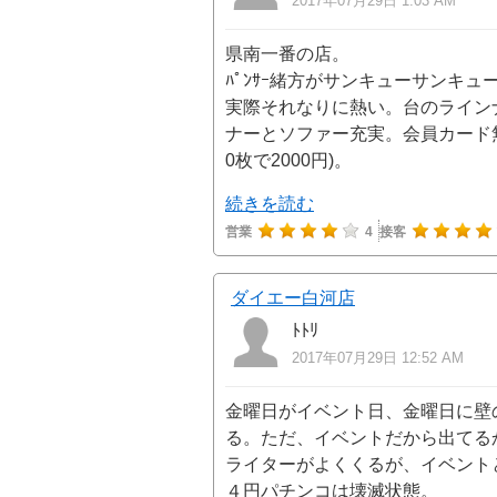
2017年07月29日 1:03 AM
県南一番の店。
ﾊﾟﾝｻｰ緒方がサンキューサンキ
実際それなりに熱い。台のライン
ナーとソファー充実。会員カード無
0枚で2000円)。
続きを読む
営業
4
接客
ダイエー白河店
ﾄﾄﾘ
2017年07月29日 12:52 AM
金曜日がイベント日、金曜日に壁
る。ただ、イベントだから出てる
ライターがよくくるが、イベント
４円パチンコは壊滅状態。