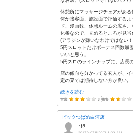
なお店。(スロット専門なのでパチ
休憩所にマッサージチェアがある
何か接客面、施設面で評価するよ
ド、漫画数、休憩ルームの広さ、
化番なので、誉めるところが見当
(アラジンが嫌いなわけではない
5円スロットだけボーナス回数履
いいと思う。
5円スロのラインナップに、店長
店の傾向を分かってる玄人が、イ
定の棄ては期待しない方が良い。
続きを読む
営業
3
接客
ビックつばめ白河店
ﾄﾄﾘ