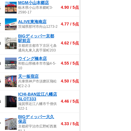
MGM小山本郷店
4.90 / 5点
1
栃木県小山市本郷町3-
2590-17
ALIVE東海南店
4.77 / 5点
2
茨城県那珂市向山1273-2
BIGディッパー京都
駅前店
4.62 / 5点
3
京都府京都市下京区七条
通烏丸東入真苧屋町203
ウイング橋本店
4.55 / 5点
4
和歌山県橋本市市脇4-5-
10
天一板宿店
4.50 / 5点
5
兵庫県神戸市須磨区飛松
町2-2-3
ICHI-BAN近江八幡店
SLOT333
4.46 / 5点
6
滋賀県近江八幡市千僧供
622-1
BIGディッパー大久
保店
4.33 / 5点
7
京都府宇治市広野町西裏