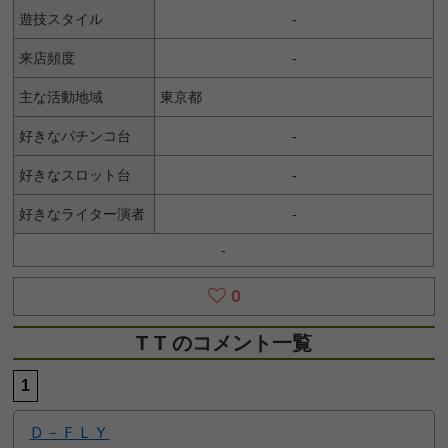
遊技スタイル
-
来店頻度
-
主な活動地域
東京都
好きなパチンコ台
-
好きなスロット台
-
好きなライター演者
-
-
0
T T のコメント一覧
1
Ｄ－ＦＬＹ