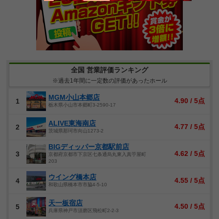
全国 営業評価ランキング
※過去1年間に一定数の評価があったホール
MGM小山本郷店
4.90 / 5点
1
栃木県小山市本郷町3-2590-17
ALIVE東海南店
4.77 / 5点
2
茨城県那珂市向山1273-2
BIGディッパー京都駅前店
4.62 / 5点
3
京都府京都市下京区七条通烏丸東入真苧屋町
203
ウイング橋本店
4.55 / 5点
4
和歌山県橋本市市脇4-5-10
天一板宿店
4.50 / 5点
5
兵庫県神戸市須磨区飛松町2-2-3