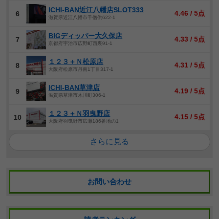
ICHI-BAN近江八幡店SLOT333
4.46 / 5点
6
滋賀県近江八幡市千僧供622-1
BIGディッパー大久保店
4.33 / 5点
7
京都府宇治市広野町西裏91-1
１２３＋Ｎ松原店
4.31 / 5点
8
大阪府松原市丹南1丁目317-1
ICHI-BAN草津店
4.19 / 5点
9
滋賀県草津市木川町306-1
１２３＋Ｎ羽曳野店
4.15 / 5点
10
大阪府羽曳野市広瀬186番地の1
さらに見る
お問い合わせ