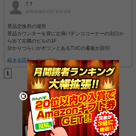
T T
2020年06月22日 6:22 AM
景品交換所の場所
景品カウンターを背に左側パチンココーナーの出口か
ら出て左隣のビルの1F
分かりづらいがポツンとあるTUCの看板が目印
続きを読む
15pt GET!
1