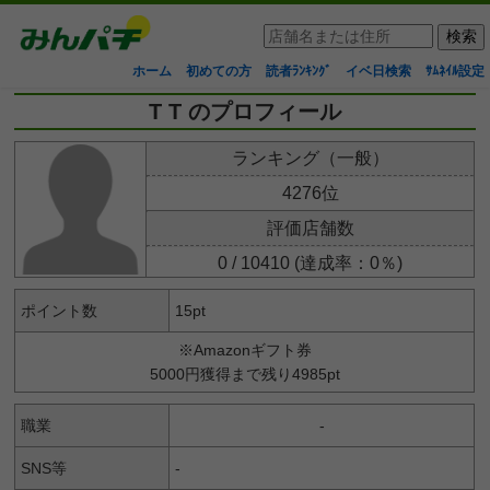
ホーム
初めての方
読者ﾗﾝｷﾝｸﾞ
イベ日検索
ｻﾑﾈｲﾙ設定
T T のプロフィール
ランキング（一般）
4276位
評価店舗数
0 / 10410 (達成率：0％)
ポイント数
15pt
※Amazonギフト券
5000円獲得まで残り4985pt
職業
-
SNS等
-