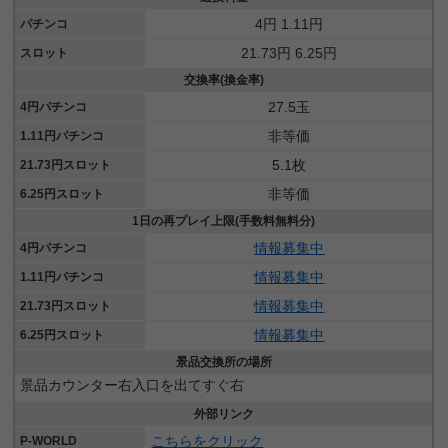
4円 1.11円
パチンコ
21.73円 6.25円
スロット
交換率(換金率)
27.5玉
4円パチンコ
非等価
1.11円パチンコ
5.1枚
21.73円スロット
非等価
6.25円スロット
1日の再プレイ上限(手数料無料分)
情報募集中
4円パチンコ
情報募集中
1.11円パチンコ
情報募集中
21.73円スロット
情報募集中
6.25円スロット
景品交換所の場所
景品カウンター右入口を出てすぐ右
外部リンク
こちらをクリック
P-WORLD