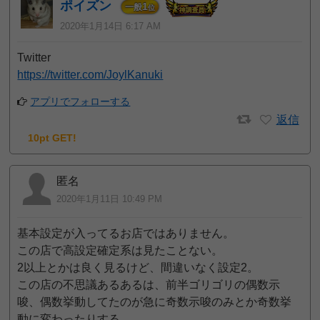
ポイズン
1
一般
位
2020年1月14日 6:17 AM
Twitter
https://twitter.com/JoylKanuki
アプリでフォローする
返信
10pt GET!
匿名
2020年1月11日 10:49 PM
基本設定が入ってるお店ではありません。
この店で高設定確定系は見たことない。
2以上とかは良く見るけど、間違いなく設定2。
この店の不思議あるあるは、前半ゴリゴリの偶数示
唆、偶数挙動してたのが急に奇数示唆のみとか奇数挙
動に変わったりする。