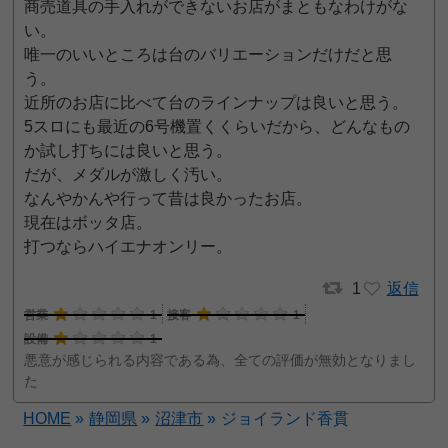
商売道具の手入れができないお店がまともなわけがな
い。
唯一のいいところは台のバリエーションだけだと思
う。
近所のお店に比べて台のラインナップは良いと思う。
5スロにも最近の6号機置くくらいだから、どんなもの
か試し打ちには良いと思う。
だが、メダルが激しく汚い。
なんやかんや行って昔は良かったお店。
現在はボッタ店。
打つならハイエナオンリー。
1
返信
営業
1
接客
1
設備
1
悪意が感じられる内容である為、全ての評価が無効となりまし
た
HOME
»
静岡県
»
沼津市
»
ジョイランド香貫