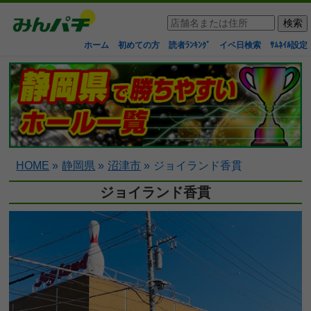
ホーム
初めての方
読者ﾗﾝｷﾝｸﾞ
イベ日検索
ｻﾑﾈｲﾙ設定
HOME
»
静岡県
»
沼津市
»
ジョイランド香貫
ジョイランド香貫