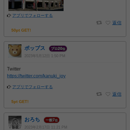
アプリでフォローする
返信
50pt GET!
ポップス
20
プロ
位
2023年5月12日 1:50 PM
Twitter
https://twitter.com/kanuki_joy
アプリでフォローする
返信
5pt GET!
おろち
7
一般
位
2023年2月17日 11:21 PM