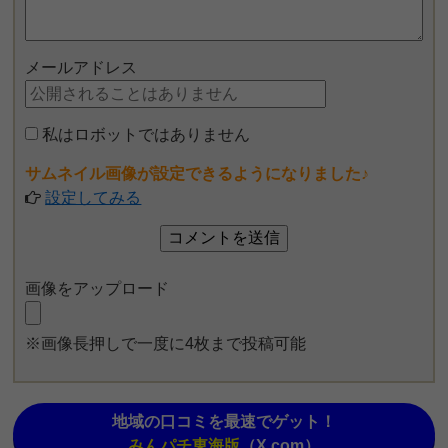
メールアドレス
私はロボットではありません
サムネイル画像が設定できるようになりました♪
設定してみる
画像をアップロード
※画像長押しで一度に4枚まで投稿可能
地域の口コミを最速でゲット！
みんパチ東海版
（X.com）