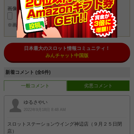
画像をアップロード
※画像長押しで一度に4枚まで投稿可能
日本最大のスロット情報コミュニティ！
みんチャット中国版
新着コメント (全6件)
一般コメント
劣悪コメント
ゆるさやい
2022年9月18日 8:48 AM
スロットステーションウイング神辺店（９月２５日閉
店）