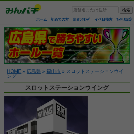
ホーム
初めての方
読者ﾗﾝｷﾝｸﾞ
イベ日検索
ｻﾑﾈｲﾙ設定
HOME
»
広島県
»
福山市
»
スロットステーションウイ
ング
スロットステーションウイング