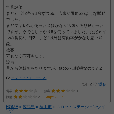
営業評価
まど2、絆2各々1台ずつ56、吉宗が両角6のような挙動
でした。
まどマギ初代があった頃はかなり活気があり良かった
ですが、今でもしっかり6を使っていました。ただメイ
ンの番長3、絆2、まど2以外は稼働率がかなり悪い印
象。
接客
可もなく不可もなく。
設備
昔から休憩所もありますが、faboの自販機なので☆2
アプリでフォローする
2
返信
営業
3
接客
3
39pt GET!
設備
2
HOME
»
広島県
»
福山市
»
スロットステーションウイ
ング