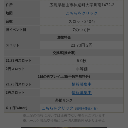
広島県福山市神辺町大字川南1472-2
住所
こちらをクリック
地図
スロット240台
台数
7のつく日
旧イベント日
遊技料金
21.73円 2円
スロット
交換率(換金率)
5.0枚
21.73円スロット
非等価
2円スロット
1日の再プレイ上限(手数料無料分)
情報募集中
21.73円スロット
情報募集中
2円スロット
外部リンク
こちらをクリック
X（旧Twitter）
（
情報を修正する
）
※上記の情報においては正確でない場合もございます
※ホールと景品交換所には一切の関係性がありません