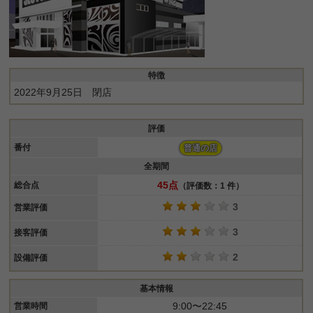
特徴
2022年9月25日 閉店
評価
番付
普通の店
全期間
45点
総合点
（評価数：1 件）
3
営業評価
3
接客評価
2
設備評価
基本情報
9:00〜22:45
営業時間