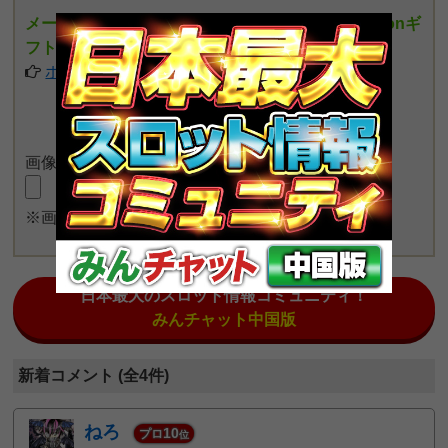
メールアドレスを入力しポイントを貯めるとamazonギ
フト券がもらえます
ポイントの詳細についてはこちら
画像をアップロード
※画像長押しで一度に4枚まで投稿可能
日本最大のスロット情報コミュニティ！
みんチャット中国版
新着コメント (全4件)
ねろ
10
プロ
位