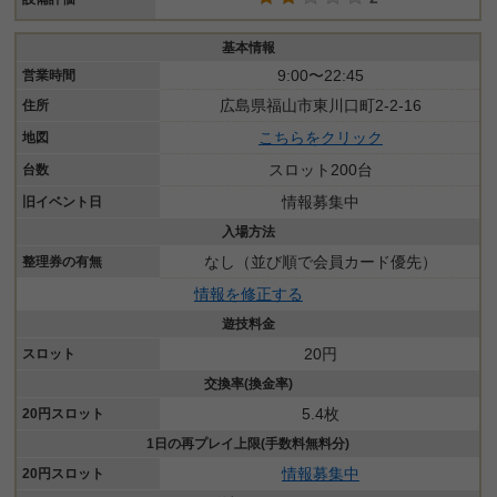
基本情報
9:00〜22:45
営業時間
広島県福山市東川口町2-2-16
住所
こちらをクリック
地図
スロット200台
台数
情報募集中
旧イベント日
入場方法
なし（並び順で会員カード優先）
整理券の有無
情報を修正する
遊技料金
20円
スロット
交換率(換金率)
5.4枚
20円スロット
1日の再プレイ上限(手数料無料分)
情報募集中
20円スロット