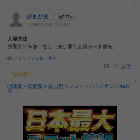
がまがま
507
一般
位
2020年2月18日 2:14 PM
入場方法
整理券の有無：なし（並び順で会員カード優先）
アプリでフォローする
返信
5pt GET!
HOME
»
広島県
»
福山市
»
スロットハウスカジノ福山
店