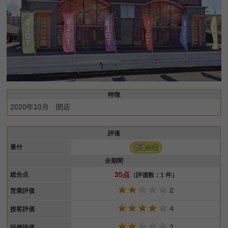
特徴
2020年10月 閉店
評価
番付
普通の店
全期間
35点
総合点
（評価数：1 件）
2
営業評価
4
接客評価
2
設備評価