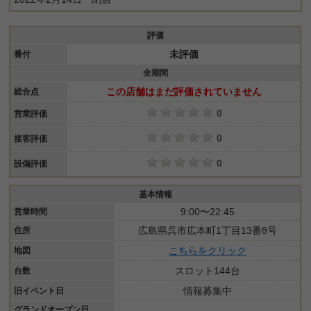
評価
未評価
番付
全期間
この店舗はまだ評価されていません
総合点
0
営業評価
0
接客評価
0
設備評価
基本情報
9:00〜22:45
営業時間
広島県呉市広本町1丁目13番8号
住所
こちらをクリック
地図
スロット144台
台数
情報募集中
旧イベント日
グランドオープン日