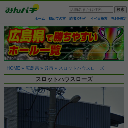
ホーム
初めての方
読者ﾗﾝｷﾝｸﾞ
イベ日検索
ｻﾑﾈｲﾙ設定
HOME
»
広島県
»
呉市
»
スロットハウスローズ
スロットハウスローズ