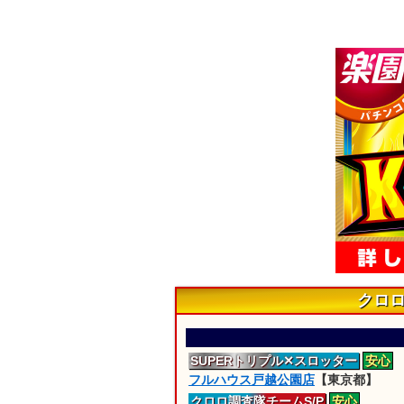
クロ
SUPERトリプル
✕スロッター
安心
フルハウス戸越公園店
【東京都】
クロロ
調査隊
チームS/P
安心