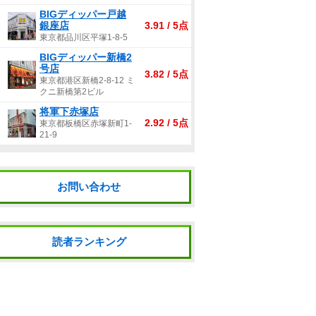
BIGディッパー戸越
銀座店
3.91 / 5点
東京都品川区平塚1-8-5
BIGディッパー新橋2
号店
3.82 / 5点
東京都港区新橋2-8-12 ミ
クニ新橋第2ビル
将軍下赤塚店
2.92 / 5点
東京都板橋区赤塚新町1-
21-9
お問い合わせ
読者ランキング