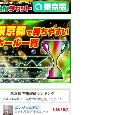
東京都 営業評価ランキング
※過去1年間に一定数の評価があったホール
エンジェル本店
3.98 / 5点
東京都品川区小山3-26-5