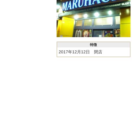
特徴
2017年12月12日 閉店