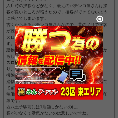
入店時の挨拶などがなく、最近のパチンコ屋さんは接
客が良いところが増えたので、接客ができてないよう
に感じてしまいます。
古くからあるパチンコ屋さんなので、昔のノリで接客
が疎かなんだと思います。
スロットコーナーの喫煙室から煙が漏れてて臭いで
す。加熱式も臭いです。
建物が古いため、喫煙室や換気扇の性能が、低いのか
もしれません。
スロットコーナーの床のスミにはホコリが多かった
り、全体的に汚いです。
掃除機は定期的にかけた方がいいとも思います。
建物が古い関係か、台の間が狭い旧式なので遊技して
て窮屈に感じます。
稼働貢献が終了していない台でも総回転数が少ない印
象です。
西八王子駅前には1店舗しかないのに。
客が少なくて活気がないのは悲しいですね。