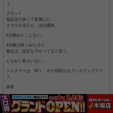
う。
スロット
低設定が多くて客飛んだ。
スマスロ北斗も、ほぼ通路。
6示唆みたことない。
4示唆は時々みたけど、
最近は、設定も下がってると思う。
ともかく客がいない。
ジャグラーは、時々、ガチ回収がエグいスランプグラ
フ。
接客
良い店員と良くない店員の差が激しい。
教育は徹底されてないように感じます。
※今の時代、接客が良くない店は、閉店傾向にあるの