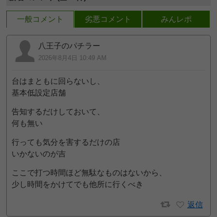
一般コメント
劣悪コメント
みんレポ
八王子のパチラー
2026年8月4日 10:49 AM
台はまともに回らないし、
基本低設定店舗
告知するだけしておいて、
何も無い
行っても気分を害するだけの店
いかないのが吉
ここで打つ時間ほど無駄なものはないから、
少し時間をかけてでも他所に行くべき
返信