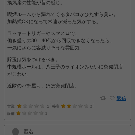
換気扇の性能が昔の感じ。
喫煙ルームから漏れてくるタバコがひたすら臭い。
加熱式OKになって常連が減った気がする。
ラッキートリガーやスマスロで、
働き盛りの30、40代から回収できなくなったら、
一気にさらに客減りそうな雰囲気。
貯玉は気をつけるべき。
中規模ホールは、八王子のライオンみたいに突発閉店
がこわい。
近隣のパチ屋も、ほぼ突発閉店。
返信
営業
1
接客
2
設備
1
匿名