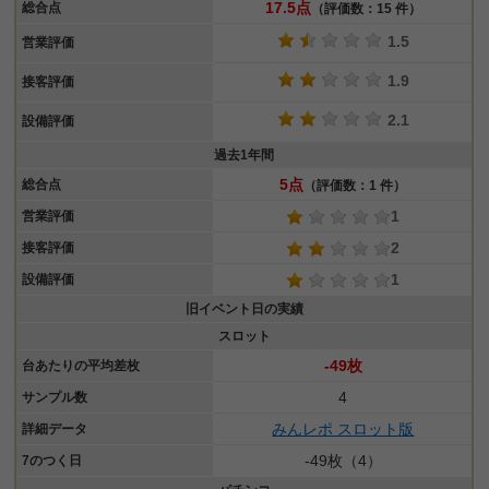
17.5点
総合点
（評価数：15 件）
1.5
営業評価
1.9
接客評価
2.1
設備評価
過去1年間
5点
総合点
（評価数：1 件）
1
営業評価
2
接客評価
1
設備評価
旧イベント日の実績
スロット
-49枚
台あたりの平均差枚
4
サンプル数
みんレポ スロット版
詳細データ
-49枚（4）
7のつく日