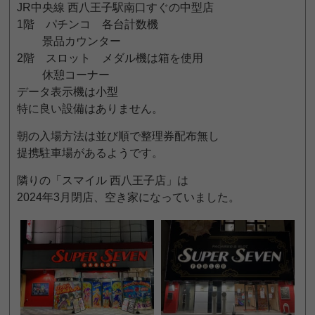
JR中央線 西八王子駅南口すぐの中型店
1階 パチンコ 各台計数機
景品カウンター
2階 スロット メダル機は箱を使用
休憩コーナー
データ表示機は小型
特に良い設備はありません。
朝の入場方法は並び順で整理券配布無し
提携駐車場があるようです。
隣りの「スマイル 西八王子店」は
2024年3月閉店、空き家になっていました。