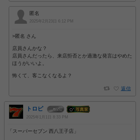
匿名
2025年2月23日 6:12 PM
>匿名 さん
店員さんかな？
店員さんだったら、来店拒否とか過激な発言はやめた
ほうがいいよ。
怖くて、客こなくなるよ？
返信
トロピ
2
一般
位
2025年1月1日 8:33 PM
「スーパーセブン 西八王子店」