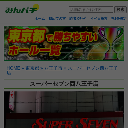
ホーム
初めての方
読者ﾗﾝｷﾝｸﾞ
イベ日検索
ｻﾑﾈｲﾙ設定
HOME
»
東京都
»
八王子市
»
スーパーセブン西八王子
店
スーパーセブン西八王子店