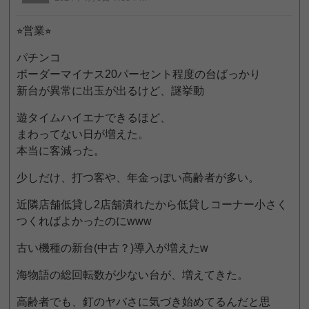
⭐︎営業⭐︎
パチンコ
ボーダーマイナス20パーセント程度の台ばっかり
新台が異常に出玉が出るけど、謎挙動
遊タイムハイエナできるほど、
まわってない日が増えた。
本当に客減った。
少しだけ、打つ客や、年金っぽい高齢者が多い。
近隣店舗低貸し2店舗潰れたから低貸しコーナー小さく
つくればよかったのにwww
古い機種の新台(中古？)導入が増えたw
海物語の総回転数が少ない台が、増えてきた。
高齢者でも、釘のヤバさに気づき始めてるんだと思