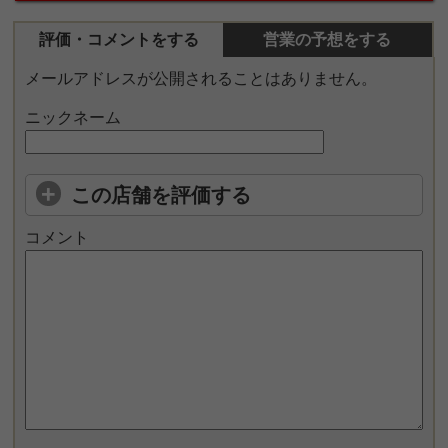
評価・コメントをする
営業の予想をする
メールアドレスが公開されることはありません。
ニックネーム
この店舗を評価する
コメント