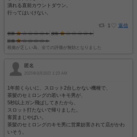
潰れる直前カウントダウン。
行ってはいけない。
1
返信
営業
1
接客
1
設備
1
根拠が乏しい為、全ての評価が無効となりました
匿名
2025年9月20日 1:23 AM
1年前くらいに、スロット2台しかない機種で、
茶髪のセミロングの若いキモ男が、
5秒以上ガン飛ばしてきたから、
スロット打たないで帰りました。
客質まじやばい。
茶髪のセミロングのキモ男に営業妨害されて店がかわ
いそう。