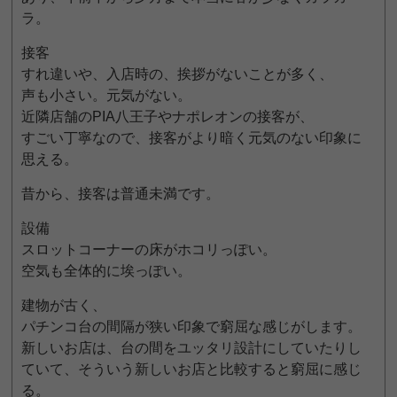
ラ。
接客
すれ違いや、入店時の、挨拶がないことが多く、
声も小さい。元気がない。
近隣店舗のPIA八王子やナポレオンの接客が、
すごい丁寧なので、接客がより暗く元気のない印象に
思える。
昔から、接客は普通未満です。
設備
スロットコーナーの床がホコリっぽい。
空気も全体的に埃っぽい。
建物が古く、
パチンコ台の間隔が狭い印象で窮屈な感じがします。
新しいお店は、台の間をユッタリ設計にしていたりし
ていて、そういう新しいお店と比較すると窮屈に感じ
る。