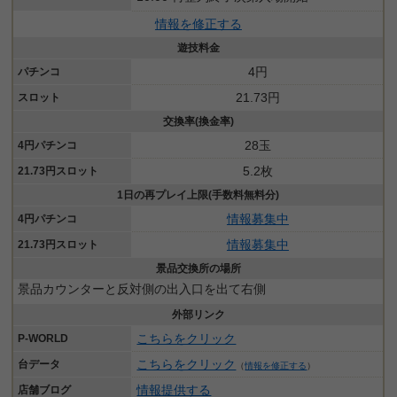
情報を修正する
遊技料金
4円
パチンコ
21.73円
スロット
交換率(換金率)
28玉
4円パチンコ
5.2枚
21.73円スロット
1日の再プレイ上限(手数料無料分)
情報募集中
4円パチンコ
情報募集中
21.73円スロット
景品交換所の場所
景品カウンターと反対側の出入口を出て右側
外部リンク
こちらをクリック
P-WORLD
こちらをクリック
台データ
（
情報を修正する
）
情報提供する
店舗ブログ