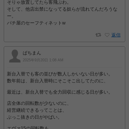
そりゃ放置してたら客飛ぶわ。
そして、他店出禁になってる奴らが流れてんだろうな
ー。
パチ屋のセーフティネットw
返信
ぱちまん
2025年9月20日 1:08 AM
新台入替でも客の並びが数人しかいない日が多い。
数年前は、新台入替時にそこそこ出してたのに、
最近は、新台入替でも全力回収に感じる日が多い。
店全体の回転数が少ないのに、
経営継続できるってことは、
ぶっこ抜きの日がやばい。
エヴァ15の回転数も、