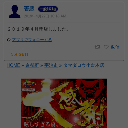
害悪
161
一般
位
2019年4月22日 10:18 AM
２０１９年４月閉店しました。
アプリでフォローする
返信
5pt GET!
HOME
»
京都府
»
宇治市
»
タマダロウ小倉本店