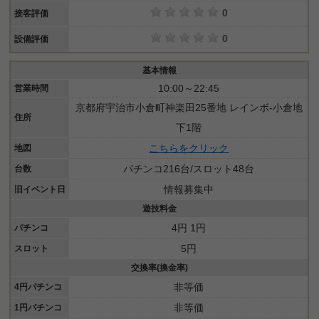
0
接客評価
0
設備評価
基本情報
10:00～22:45
営業時間
京都府宇治市小倉町神楽田25番地 レインボ-小倉地
住所
下1階
こちらをクリック
地図
パチンコ216台/スロット48台
台数
情報募集中
旧イベント日
遊技料金
4円 1円
パチンコ
5円
スロット
交換率(換金率)
非等価
4円パチンコ
非等価
1円パチンコ