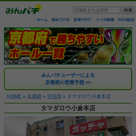
ホーム
初めての方
読者ﾗﾝｷﾝｸﾞ
イベ日検索
ｻﾑﾈｲﾙ設定
みんパチユーザーによる
京都府の営業予想 >>
HOME
»
京都府
»
宇治市
»
タマダロウ小倉本店
タマダロウ小倉本店