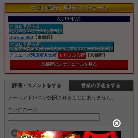
クロロ店長 取材スケジュール
8月10日(月)
クロロ景品入荷
【カスタムカー10号車☕】
Durham800
【京都府】
クロロ景品入荷
【全力☕炎ver/分身☕3人ver/カスタムカー10号車☕】
アミューズ河原町丸太町
トリプル入荷
【京都府】
京都府のスケジュールを見る
評価・コメントをする
営業の予想をする
メールアドレスが公開されることはありません。
ニックネーム
この店舗を評価する