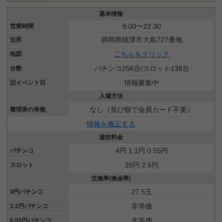
基本情報
9:00〜22:30
営業時間
静岡県焼津市大島727番地
住所
こちらをクリック
地図
パチンコ256台/スロット138台
台数
情報募集中
旧イベント日
入場方法
なし（並び順で会員カード不要）
整理券の有無
情報を修正する
遊技料金
4円 1.1円 0.55円
パチンコ
20円 2.5円
スロット
交換率(換金率)
27.5玉
4円パチンコ
非等価
1.1円パチンコ
非等価
0.55円パチンコ