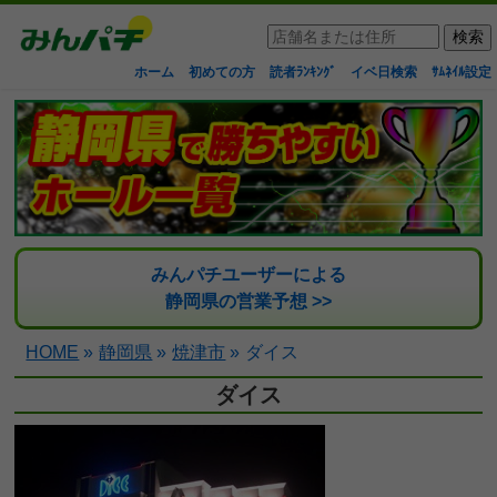
ホーム
初めての方
読者ﾗﾝｷﾝｸﾞ
イベ日検索
ｻﾑﾈｲﾙ設定
みんパチユーザーによる
静岡県の営業予想 >>
HOME
»
静岡県
»
焼津市
»
ダイス
ダイス