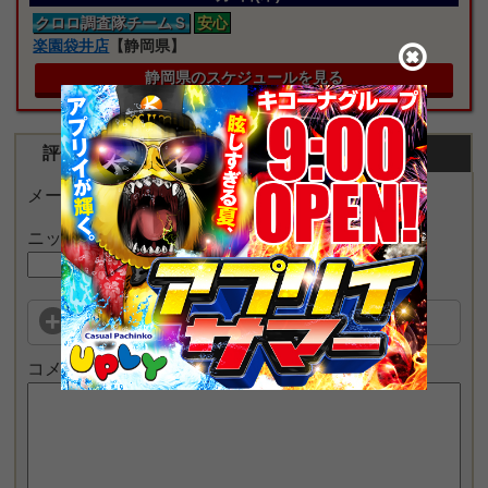
クロロ
調査隊
チームＳ
安心
楽園袋井店
【静岡県】
静岡県のスケジュールを見る
評価・コメントをする
営業の予想をする
メールアドレスが公開されることはありません。
ニックネーム
この店舗を評価する
コメント