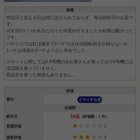
特徴
特定日と言える日は特に設けられておらず、毎日回収日のお店で
す。
出す日がいつかあるだろうと何度か行きましたが結果は酷かった
です。
パチンコでは釘は激辛で2パチでは1k15回転回るか回らないか。
1パチは何故か2パチより少し甘めでした。
スロットに関しては5.5号機のみお客さんが座っており6号機には
ほぼ誰も座っていません。
高設定を使った痕跡もありません。
評価
番付
イマイチな店
全期間
15点
総合点
（評価数：1 件）
1
営業評価
3
接客評価