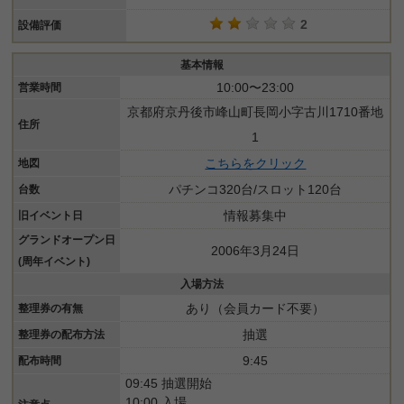
2
設備評価
基本情報
10:00〜23:00
営業時間
京都府京丹後市峰山町長岡小字古川1710番地
住所
1
こちらをクリック
地図
パチンコ320台/スロット120台
台数
情報募集中
旧イベント日
グランドオープン日
2006年3月24日
(周年イベント)
入場方法
あり（会員カード不要）
整理券の有無
抽選
整理券の配布方法
9:45
配布時間
09:45 抽選開始
10:00 入場