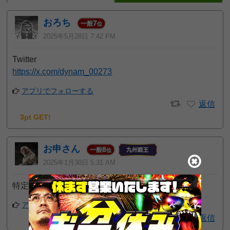
おろち
7
一般
位
2025年5月28日 7:42 PM
Twitter
https://x.com/dynam_00273
アプリでフォローする
返信
3pt GET!
お申さん
8
一般
位
2025年1月30日 5:31 AM
特定日は７のつく日です。
アプリでフォローする
返信