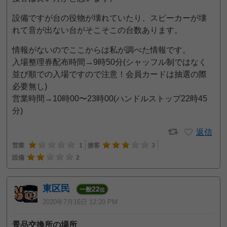
設備ですが台の役物が壊れていたり、スピーカーが壊
れて音が出ない台がそこそこの台数あります。
情報がないのでここからは私が調べた情報です。
入場整理券配布時間→9時50分(シャッフル制ではなく
並び順での入場ですので注意！会員カードは抽選の際
必要無し)
営業時間→10時00〜23時00(ハンドルストップ22時45
分)
返信
営業
1
接客
3
設備
2
東区民
22
一般
位
2020年7月16日 12:20 PM
景品交換所の場所