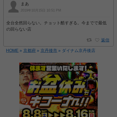
まあ
2019年10月15日 10:51 PM
全台全然回らない。チョット酷すぎる。今までで最低
の回らない店
返信
HOME
»
京都府
»
京丹後市
»
ダイナム京丹後店