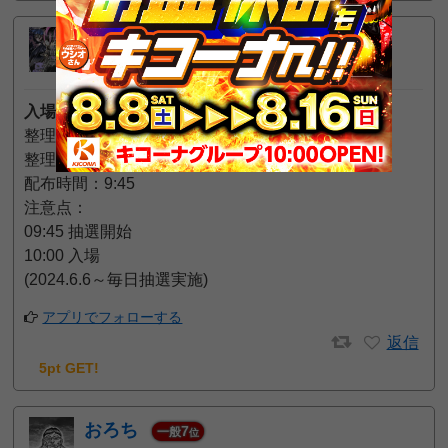
ねろ
10
プロ
位
2024年6月22日 2:47 AM
入場方法
整理券の有無：あり（会員カード不要）
整理券の配布方法：抽選
配布時間：9:45
注意点：
09:45 抽選開始
10:00 入場
(2024.6.6～毎日抽選実施)
アプリでフォローする
返信
5pt GET!
おろち
7
一般
位