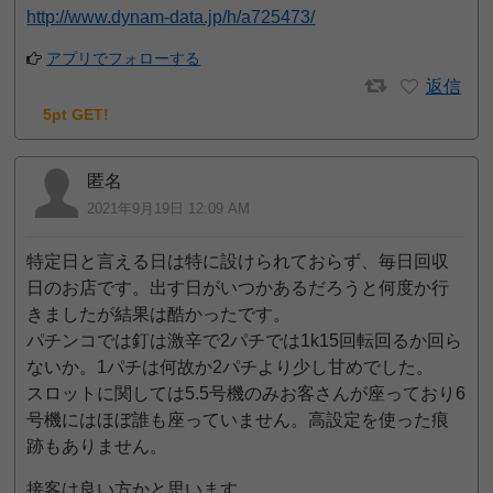
http://www.dynam-data.jp/h/a725473/
アプリでフォローする
返信
5pt GET!
匿名
2021年9月19日 12:09 AM
特定日と言える日は特に設けられておらず、毎日回収
日のお店です。出す日がいつかあるだろうと何度か行
きましたが結果は酷かったです。
パチンコでは釘は激辛で2パチでは1k15回転回るか回ら
ないか。1パチは何故か2パチより少し甘めでした。
スロットに関しては5.5号機のみお客さんが座っており6
号機にはほぼ誰も座っていません。高設定を使った痕
跡もありません。
接客は良い方かと思います。