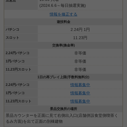
注意点
(2024.6.6～毎日抽選実施)
情報を修正する
遊技料金
2.24円 1円
パチンコ
11.23円
スロット
交換率(換金率)
非等価
2.24円パチンコ
非等価
1円パチンコ
非等価
11.23円スロット
1日の再プレイ上限(手数料無料分)
情報募集中
2.24円パチンコ
情報募集中
1円パチンコ
情報募集中
11.23円スロット
景品交換所の場所
景品カウンターを正面に見て右側出入口(店舗併設食堂側喫茶く
るみ方面)を出て正面の別棟建物