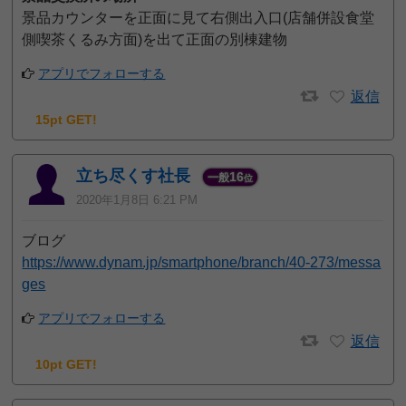
景品カウンターを正面に見て右側出入口(店舗併設食堂
側喫茶くるみ方面)を出て正面の別棟建物
アプリでフォローする
返信
15pt GET!
立ち尽くす社長
16
一般
位
2020年1月8日 6:21 PM
ブログ
https://www.dynam.jp/smartphone/branch/40-273/messa
ges
アプリでフォローする
返信
10pt GET!