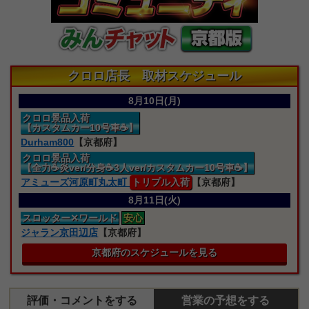
クロロ店長 取材スケジュール
8月10日(月)
クロロ景品入荷
【カスタムカー10号車☕】
Durham800
【京都府】
クロロ景品入荷
【全力☕炎ver/分身☕3人ver/カスタムカー10号車☕】
アミューズ河原町丸太町
トリプル入荷
【京都府】
8月11日(火)
スロッター
✕ワールド
安心
ジャラン京田辺店
【京都府】
京都府のスケジュールを見る
評価・コメントをする
営業の予想をする