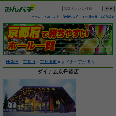
ホーム
初めての方
読者ﾗﾝｷﾝｸﾞ
イベ日検索
ｻﾑﾈｲﾙ設定
HOME
»
京都府
»
京丹後市
»
ダイナム京丹後店
ダイナム京丹後店