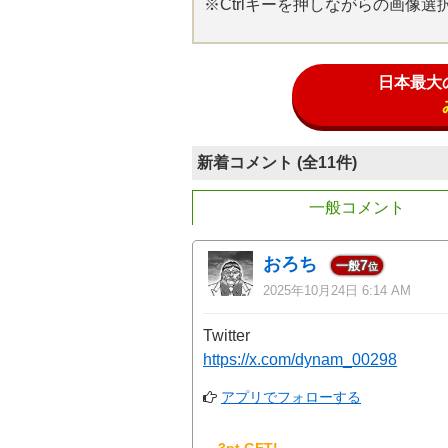
※Ctrlキーを押しながらの画像
日本最大
新着コメント (全11件)
一般コメント
おろち
7
一般
位
2025年10月24日 6:14 AM
Twitter
https://x.com/dynam_00298
アプリでフォローする