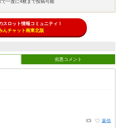
選択で一度に4枚まで投稿可能
のスロット情報コミュニティ！
みんチャット南東北版
劣悪コメント
返信