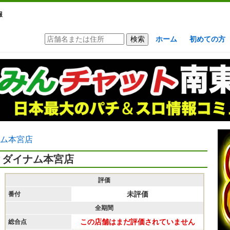
報
ホーム
初めての方
ム本宮店
ダイナム本宮店
評価
未評価
番付
全期間
この店舗はまだ評価されていません
総合点