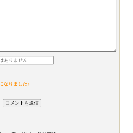
になりました♪