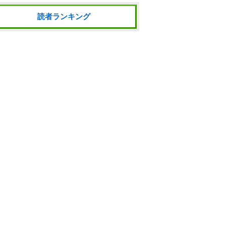
読者ランキング