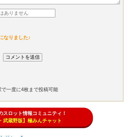
になりました♪
選択で一度に4枚まで投稿可能
のスロット情報コミュニティ！
・武蔵野版】極みんチャット