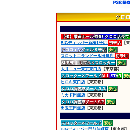
クロ
【優】厳選ホール調査!!
クロロ店長プ
BIGディッパー新橋1号店
初来店
【東
クロロエンジェルＳ来店
安心
スロットエランドール田無店
初来店
SUPERトリプル
✕スロッター
安心
大井ニュー東京東口店
【東京都】
スロッター
✕ワールドALL STAR
安
ヒロキ東口店
【東京都】
クロロ
調査隊
チーム３９
安心
ミカド田無店
【東京都】
クロロ
調査隊
チームS/P
安心
出玉王田無店
【東京都】
スロッター
✕ワールド
安心
BIGディッパー門前仲町店
【東京都】