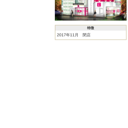
特徴
2017年11月 閉店