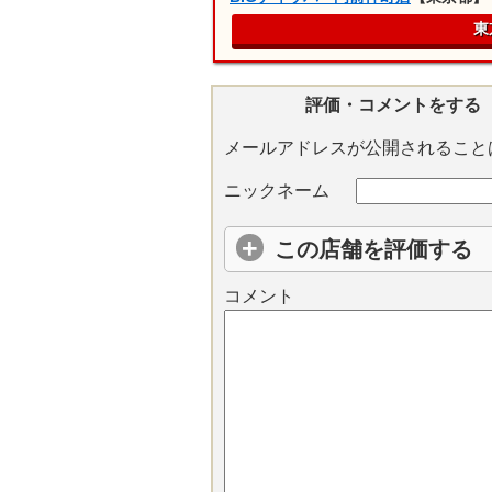
東
評価・コメントをする
メールアドレスが公開されること
ニックネーム
この店舗を評価する
コメント