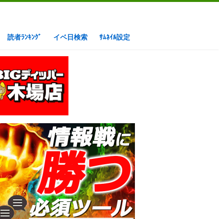
読者ﾗﾝｷﾝｸﾞ
イベ日検索
ｻﾑﾈｲﾙ設定