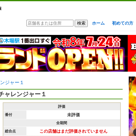
報
ホーム
初めての方
ンジャー１
チャレンジャー１
評価
未評価
番付
全期間
この店舗はまだ評価されていません
総合点