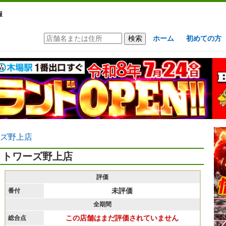
報
ホーム
初めての方
ズ野上店
トワーズ野上店
評価
未評価
番付
全期間
この店舗はまだ評価されていません
総合点