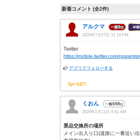
新着コメント (全2件)
アルクマ
9
一般
位
2020年7月27日 11:19 PM
Twitter
https://mobile.twitter.com/nogamit
アプリでフォローする
5pt GET!
くおん
698
一般
位
2020年1月11日 9:01 AM
景品交換所の場所
メイン出入り口(道路に一番近い出