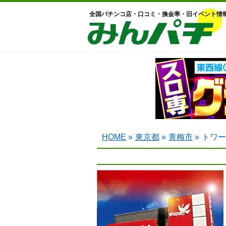
全国パチンコ店・口コミ・換金率・旧イベント情
HOME
»
東京都
»
青梅市
»
トワー