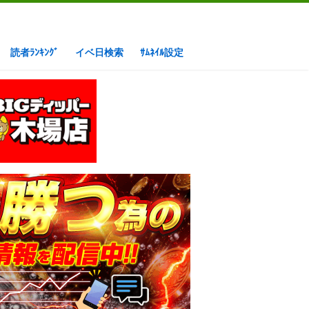
読者ﾗﾝｷﾝｸﾞ
イベ日検索
ｻﾑﾈｲﾙ設定