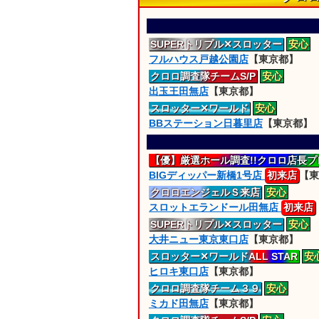
SUPERトリプル
✕スロッター
安心
フルハウス戸越公園店
【東京都】
クロロ
調査隊
チームS/P
安心
出玉王田無店
【東京都】
スロッター
✕ワールド
安心
BBステーション日暮里店
【東京都】
【優】厳選ホール調査!!
クロロ店長プ
BIGディッパー新橋1号店
初来店
【東
クロロエンジェルＳ来店
安心
スロットエランドール田無店
初来店
SUPERトリプル
✕スロッター
安心
大井ニュー東京東口店
【東京都】
スロッター
✕ワールドALL STAR
安
ヒロキ東口店
【東京都】
クロロ
調査隊
チーム３９
安心
ミカド田無店
【東京都】