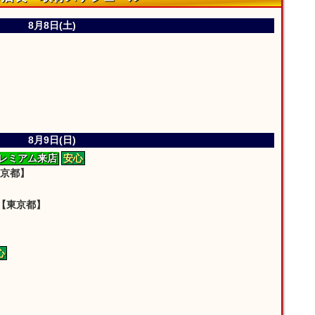
8月8日(土)
8月9日(日)
レミアム来店
安心
京都】
【東京都】
心