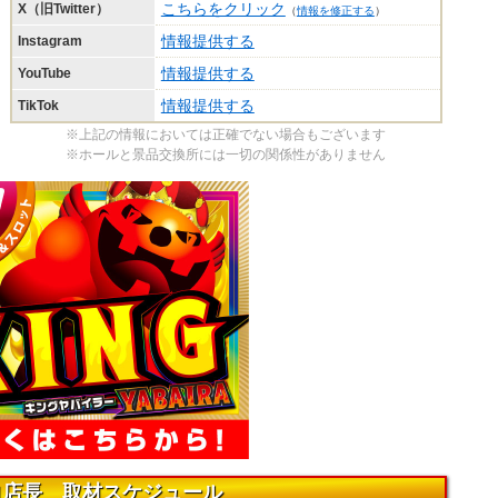
こちらをクリック
X（旧Twitter）
（
情報を修正する
）
情報提供する
Instagram
情報提供する
YouTube
情報提供する
TikTok
※上記の情報においては正確でない場合もございます
※ホールと景品交換所には一切の関係性がありません
ロ店長 取材スケジュール