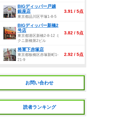
BIGディッパー戸越
銀座店
3.91 / 5点
東京都品川区平塚1-8-5
BIGディッパー新橋2
号店
3.82 / 5点
東京都港区新橋2-8-12 ミ
クニ新橋第2ビル
将軍下赤塚店
2.92 / 5点
東京都板橋区赤塚新町1-
21-9
お問い合わせ
読者ランキング