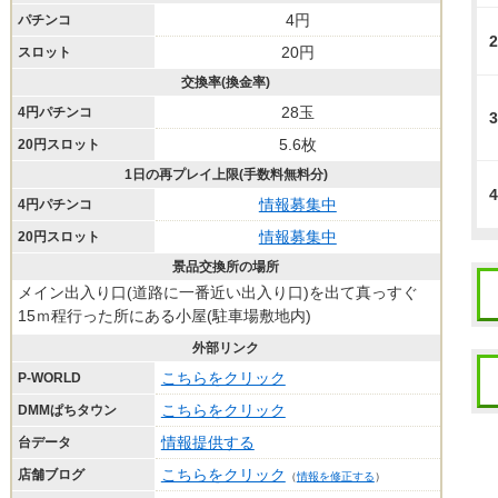
4円
パチンコ
2
20円
スロット
交換率(換金率)
28玉
4円パチンコ
3
5.6枚
20円スロット
1日の再プレイ上限(手数料無料分)
4
情報募集中
4円パチンコ
情報募集中
20円スロット
景品交換所の場所
メイン出入り口(道路に一番近い出入り口)を出て真っすぐ
15ｍ程行った所にある小屋(駐車場敷地内)
外部リンク
こちらをクリック
P-WORLD
こちらをクリック
DMMぱちタウン
情報提供する
台データ
こちらをクリック
店舗ブログ
（
情報を修正する
）