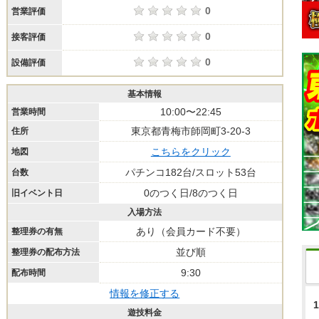
0
営業評価
0
接客評価
0
設備評価
基本情報
10:00〜22:45
営業時間
東京都青梅市師岡町3-20-3
住所
こちらをクリック
地図
パチンコ182台/スロット53台
台数
0のつく日/8のつく日
旧イベント日
入場方法
あり（会員カード不要）
整理券の有無
並び順
整理券の配布方法
9:30
配布時間
情報を修正する
1
遊技料金