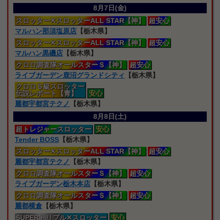
8月7日(金)
スロッター
✕スロッターALL STAR【神】
超安心
マルハン那須塩原店
【栃木県】
スロッター
✕スロッターALL STAR【神】
超安心
マルハン黒磯店
【栃木県】
クロロ
調査隊オールスターＳ【神】
超安心
ライブガーデン鹿沼グランドシティ
【栃木県】
クロロＳ級スロッター
伝説レポート【青】
安心
麗都宇都宮テクノ
【栃木県】
8月8日(土)
超トレジャー
スロッター
安心
Tender BOSS
【栃木県】
スロッター
✕スロッターALL STAR【神】
超安心
麗都宇都宮テクノ
【栃木県】
クロロ
調査隊オールスターＳ【神】
超安心
ライブガーデン栃木本店
【栃木県】
クロロ
調査隊オールスターＳ【神】
超安心
麗都横倉
【栃木県】
SUPERトリプル
✕スロッター
安心