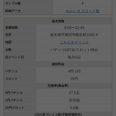
4
サンプル数
みんレポ スロット版
詳細データ
基本情報
9:00〜22:45
営業時間
栃木県宇都宮市駒生町2282-6
住所
こちらをクリック
地図
パチンコ187台/スロット89台
台数
毎月5日
旧イベント日
遊技料金
4円 1円
パチンコ
20円
スロット
交換率(換金率)
27.5玉
4円パチンコ
非等価
1円パチンコ
5.5枚
20円スロット
1日の再プレイ上限(手数料無料分)