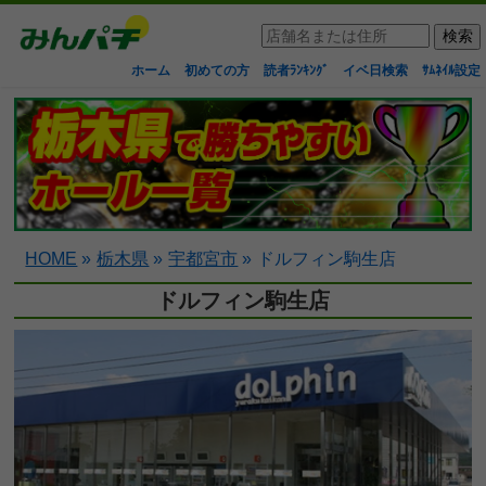
ホーム
初めての方
読者ﾗﾝｷﾝｸﾞ
イベ日検索
ｻﾑﾈｲﾙ設定
HOME
»
栃木県
»
宇都宮市
»
ドルフィン駒生店
ドルフィン駒生店