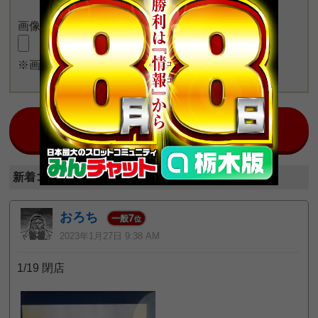
画像をアップロード
※画像長押しで一度に4枚まで投稿可能
日本最大のスロット情報コミュニティ！
みんチャット栃木版
新着コメント (全3件)
おろち
7
一般
位
2023年1月27日 9:38 AM
1/19 閉店