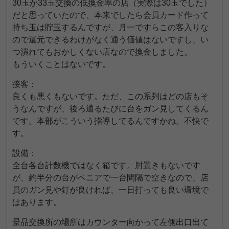
30玉か33玉交換の低換金率の店（実際は30玉でした）
だと思っていたので、本来でしたら会員カード作って
持ち玉は貯玉するんですが、月一ですらこの客入りな
ので還元できるわけがなく通う価値はないですし、い
つ潰れてもおかしくない店なので換金しました。
もういくことはないです。
接客：
良くも悪くもないです。ただ、この系列はどの店もそ
うなんですが、後ろ通るたびに台をガン見してくるん
です。本部がこういう指導してるんですかね。不快で
す。
設備：
全台各台計数機ではなく箱です。肘置きもないです
が、約半分の台がベニアで一台間隔で空きなので、店
員のガン見や釘が良ければ、一日打っても良い環境で
はあります。
景品交換所の場所はカウンター向かって左側出口出て