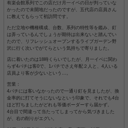
有楽会館系列でこの店だけ月一イベの日が判っていな
かったので未開地だったのですが、五代店の店員さん
に教えてもらって初訪問です。
ただ立地や機種構成、台数、系列の特性等を鑑み、釘
は弄っているんでしょうが期待は出来ないと踏んでい
たので、リフレッシュオープンするライブガーデン野
沢に行く次いでがてらという気持ちで寄りました。
店に着いたのは18時くらいでしたが、月一イベに関わ
らず4パチは客0で、1パチでさえ年配２人と、4人いる
店員より客が少ないという…。
営業：
4パチには客いなかったので一通り釘を見ましたが、換
金率的に打てそうにないなという印象で、それでも4台
ほど打ちましたがどれも等価ボーダーすら届かず。
4台目で間違って当たってしまってから気づきました
が、右の削りがエグい。