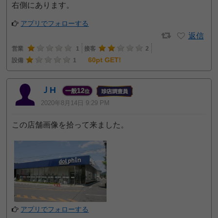
右側にあります。
アプリでフォローする
返信
営業
1
接客
2
60pt GET!
設備
1
ＪH
12
一般
位
2020年8月14日 9:29 PM
この店舗画像を拾って来ました。
アプリでフォローする