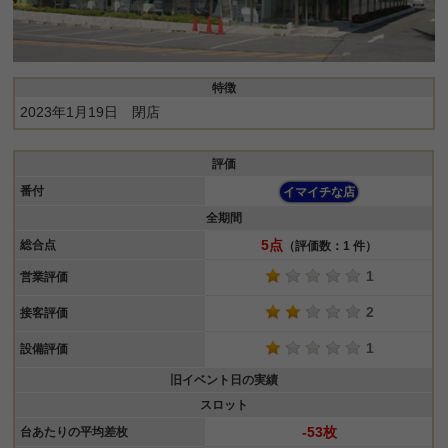
特徴
2023年1月19日 閉店
評価
番付
イマイチな店
全期間
5点
総合点
（評価数：1 件）
1
営業評価
2
接客評価
1
設備評価
旧イベント日の実績
スロット
-53枚
台あたりの平均差枚