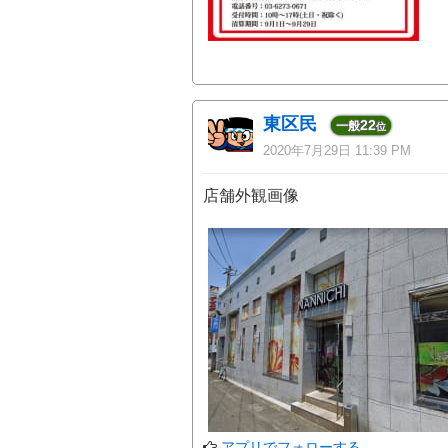
東区民
22
一般
位
2020年7月29日 11:39 PM
店舗外観画像
アプリでフォローする