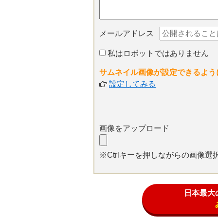
メールアドレス
私はロボットではありません
サムネイル画像が設定できるよう
設定してみる
画像をアップロード
※Ctrlキーを押しながらの画像
日本最大