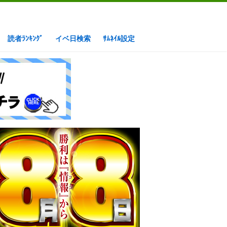
読者ﾗﾝｷﾝｸﾞ
イベ日検索
ｻﾑﾈｲﾙ設定