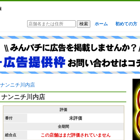
報
ホーム
初めての方
ナンニチ川内店
ナンニチ川内店
評価
未評価
番付
全期間
この店舗はまだ評価されていません
総合点