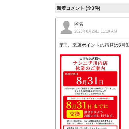
新着コメント (全3件)
匿名
2023年8月26日 11:19 AM
貯玉、来店ポイントの精算は8月3