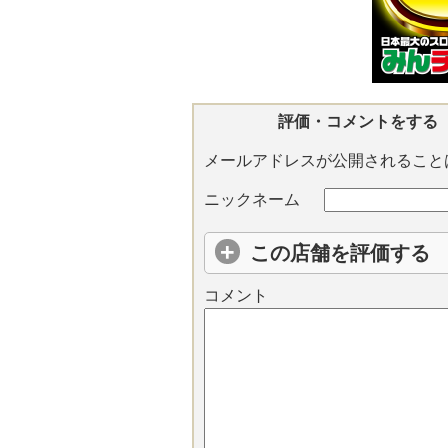
評価・コメントをする
メールアドレスが公開されること
ニックネーム
この店舗を評価する
コメント