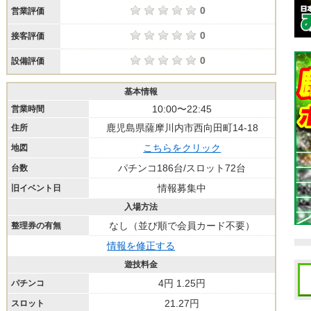
0
営業評価
0
接客評価
0
設備評価
基本情報
10:00〜22:45
営業時間
鹿児島県薩摩川内市西向田町14-18
住所
こちらをクリック
地図
パチンコ186台/スロット72台
台数
情報募集中
旧イベント日
入場方法
なし（並び順で会員カード不要）
整理券の有無
情報を修正する
遊技料金
4円 1.25円
パチンコ
21.27円
スロット