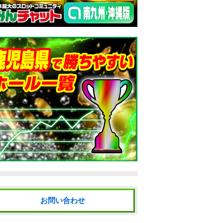
お問い合わせ