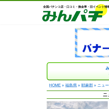
全国パチンコ店・口コミ・換金率・旧イベント情
HOME
»
福島県
»
耶麻郡
»
ニュー
ニ