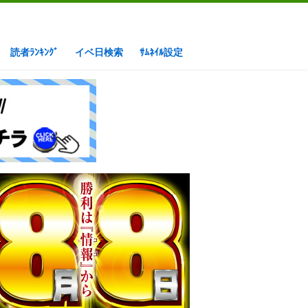
読者ﾗﾝｷﾝｸﾞ
イベ日検索
ｻﾑﾈｲﾙ設定