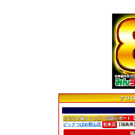
クロ
クロロＳ級スロッター
伝説レポート
ビックつばめ郡山店
初来店
【福島県
福