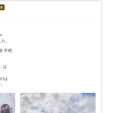
㎞
した。
数 不明
」は
るのは
す。