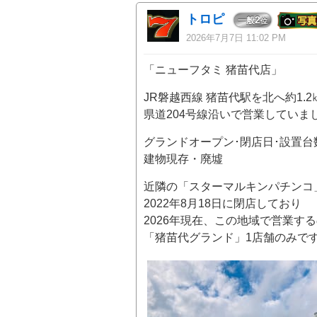
トロピ
2
一般
位
2026年7月7日 11:02 PM
「ニューフタミ 猪苗代店」
JR磐越西線 猪苗代駅を北へ約1.2
県道204号線沿いで営業していま
グランドオープン･閉店日･設置台
建物現存・廃墟
近隣の「スターマルキンパチンコ
2022年8月18日に閉店しており
2026年現在、この地域で営業す
「猪苗代グランド」1店舗のみで