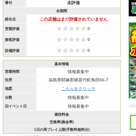
未評価
番付
全期間
この店舗はまだ評価されていません
総合点
0
営業評価
0
接客評価
0
設備評価
基本情報
情報募集中
営業時間
福島県耶麻郡猪苗代町角田66-7
住所
こちらをクリック
地図
情報募集中
台数
情報募集中
旧イベント日
遊技料金
交換率(換金率)
1日の再プレイ上限(手数料無料分)