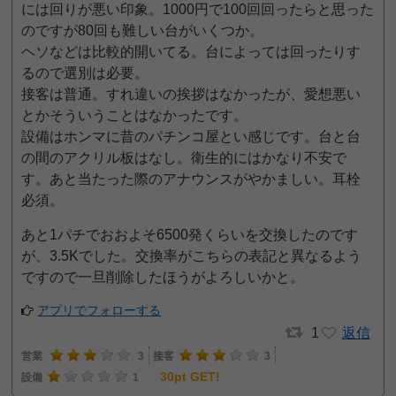
には回りが悪い印象。1000円で100回回ったらと思った
のですが80回も難しい台がいくつか。
ヘソなどは比較的開いてる。台によっては回ったりす
るので選別は必要。
接客は普通。すれ違いの挨拶はなかったが、愛想悪い
とかそういうことはなかったです。
設備はホンマに昔のパチンコ屋とい感じです。台と台
の間のアクリル板はなし。衛生的にはかなり不安で
す。あと当たった際のアナウンスがやかましい。耳栓
必須。
あと1パチでおおよそ6500発くらいを交換したのです
が、3.5Kでした。交換率がこちらの表記と異なるよう
ですので一旦削除したほうがよろしいかと。
アプリでフォローする
1
返信
営業
3
接客
3
30pt GET!
設備
1