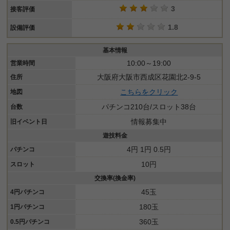
3
接客評価
1.8
設備評価
基本情報
10:00～19:00
営業時間
大阪府大阪市西成区花園北2-9-5
住所
こちらをクリック
地図
パチンコ210台/スロット38台
台数
情報募集中
旧イベント日
遊技料金
4円 1円 0.5円
パチンコ
10円
スロット
交換率(換金率)
45玉
4円パチンコ
180玉
1円パチンコ
360玉
0.5円パチンコ