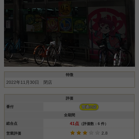
特徴
2022年11月30日 閉店
評価
番付
普通の店
全期間
41点
総合点
（評価数：6 件）
2.8
営業評価