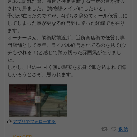
月末に訪れた際、減台と検定更新する予定の台が撤去
されて居ました。(海物語メイン)にしたいと。
予兆が在ったのですが、4ぱちを辞めてオール低貸しに
してしまった事が更なる経営難に陥った経緯でも在り
ます。
オーナーさん、隣街駅前近所、近所商店街で低貸し専
門店舗として長年、ライバル経営されてるのを見て(ウ
チもやれる！)と感じて踏み切った雰囲気が在りまし
た。
しかし、世の中 甘く無い現実を肌身で叩き込まれて悔
しかろうとさぞ、思われます。
アプリでフォローする
返信
16pt GET!