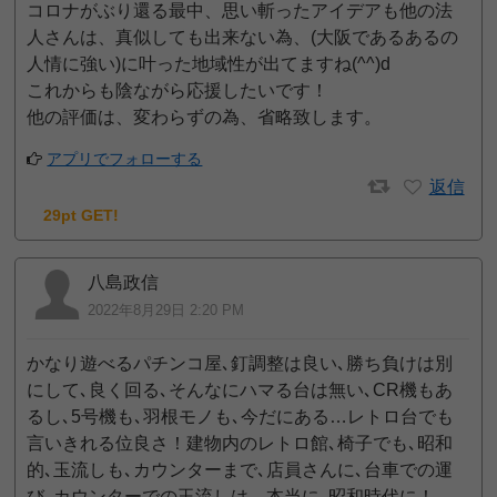
コロナがぶり還る最中、思い斬ったアイデアも他の法
人さんは、真似しても出来ない為、(大阪であるあるの
人情に強い)に叶った地域性が出てますね(^^)d
これからも陰ながら応援したいです！
他の評価は、変わらずの為、省略致します。
アプリでフォローする
返信
29pt GET!
八島政信
2022年8月29日 2:20 PM
かなり遊べるパチンコ屋､釘調整は良い､勝ち負けは別
にして､良く回る､そんなにハマる台は無い､CR機もあ
るし､5号機も､羽根モノも､今だにある…レトロ台でも
言いきれる位良さ！建物内のレトロ館､椅子でも､昭和
的､玉流しも､カウンターまで､店員さんに､台車での運
び､カウンターでの玉流しは、本当に､昭和時代に！