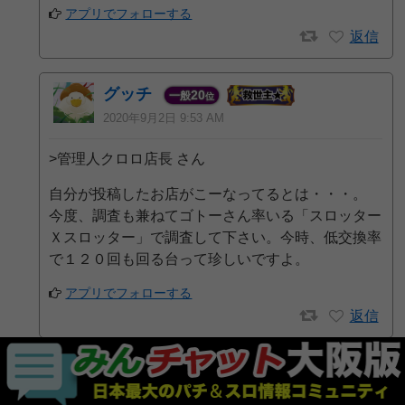
アプリでフォローする
返信
グッチ
20
一般
位
2020年9月2日 9:53 AM
>管理人クロロ店長 さん
自分が投稿したお店がこーなってるとは・・・。
今度、調査も兼ねてゴトーさん率いる「スロッター
Ｘスロッター」で調査して下さい。今時、低交換率
で１２０回も回る台って珍しいですよ。
アプリでフォローする
返信
匿名
2020年8月29日 1:45 AM