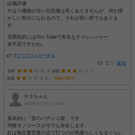
設備評価
やはり建物が古い分設備は良くありませんが、何か懐
かしい気分になれるので、それが良い所でもありま
す。
雰囲気的にはYou Tubeで有名なチャレン○ャー
幸手店ですかね。
アプリでフォローする
1
返信
営業
3
接客
3
38pt GET!
設備
2
チエちゃん
2022年3月7日 8:10 AM
基本的に「昔のパチンコ屋」です
羽根モノコースが今でも存在します。
釘は無定量営業の店で打つのが馬鹿らしくなるぐらい