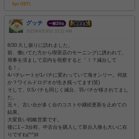
5pt GET!
グッチ
20
一般
位
2022年8月30日 10:22 AM
8/30 久し振りに訪れました。
前、働いてた方から喫茶店のモーニングに誘われて、
用事を済まして店内を視察すると「！？減台して
る！」
4パチレートが1パチに変わっていて海オンリー。何故
か？ワイルドロデオが生き残ってます(笑)
そして、0.5パチも同じく減台、羽パチが移されてまし
た。
元々、古い台が多く台のコストや継続更新を止めての
結果。
大変良い戦略営業です。
後に1～3台程、中古台を購入して新台入換も大いに在
りですね(^^)d