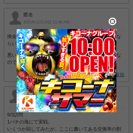
匿名
2021年11月24日 11:48 AM
換金率は悪いものの普通に回る店なので遊びで打つな
らいいお店 珍古台もあるので十分に楽しめるかと
悪い点と言えば店の場所が日本一治安の悪いところな
ので行くときはご注意を
返信
MTRY
414
一般
位
2021年9月3日 10:19 PM
9/3訪問
1パチの海にて実戦。
いくつか回してみたが、ここに書いてある交換率の割