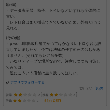
(設備)
・データ表示器、椅子、トイレなどいずれも全体的に
古い。
・レトロ台はまだ撤去できていないため、外観だけは
見れる。
(その他)
・p-world非掲載店舗でかつてはかなりレトロな台も設
置していましたが、今では法律の許す範囲の台しかあ
りません。(それでもレア台多数)
・かなりディープな場所なので、注意しつつも散策し
てみては。
・逆にこういう店舗は生き残ってほしい。
アプリでフォローする
2
返信
営業
2
接客
2
54pt GET!
設備
2