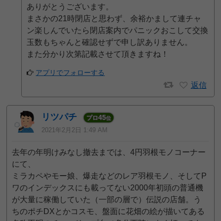
ありがとうございます。
まさかの21時閉店と思わず、余裕かまして連チャ
ン楽しんでいたら閉店案内でパニックおこして交換
玉数もちゃんと確認せずで申し訳ありません。
また分かり次第記載させて頂きますね！
アプリでフォローする
返信
リツパチ
45
プロ
位
2021年2月2日 1:49 AM
去年の年明けみなし撤去までは、4円羽根モノコーナー
にて、
ミラカペやモー娘、爆走などのレア羽根モノ、そしてP
ワのインデックスにも載ってない2000年初頭の普通機
が大量に稼働していた（一部の層で）伝説の店舗。う
ちのポチDXとかコスモ、盤面に花畑の絵が描いてある