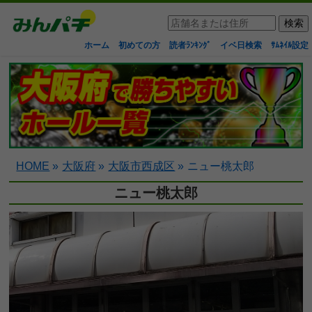
ホーム
初めての方
読者ﾗﾝｷﾝｸﾞ
イベ日検索
ｻﾑﾈｲﾙ設定
HOME
»
大阪府
»
大阪市西成区
»
ニュー桃太郎
ニュー桃太郎