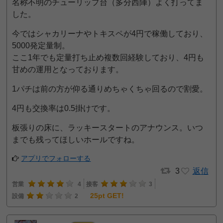
名称不明のチューリップ台（多分西陣）よく打ってま
した。
今ではシャカリーナやトキスペが4円で稼働しており、
5000発定量制。
ここ1年でも定量打ち止め複数回経験しており、4円も
甘めの運用となっております。
1パチは前の方が仰る通りめちゃくちゃ回るので割愛。
4円も交換率は0.5掛けです。
板張りの床に、ラッキースタートのアナウンス。いつ
までも残ってほしいホールですね。
アプリでフォローする
3
返信
営業
4
接客
3
25pt GET!
設備
2