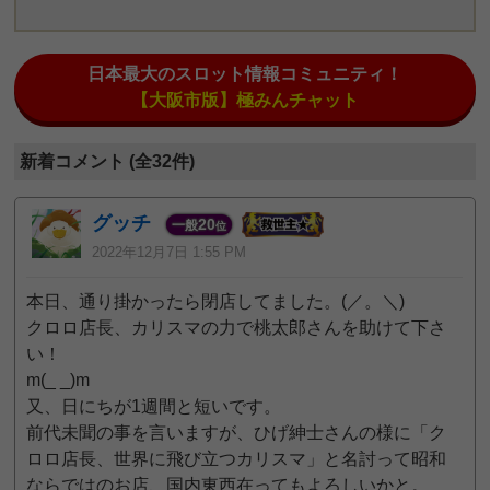
日本最大のスロット情報コミュニティ！
【大阪市版】極みんチャット
新着コメント (全32件)
グッチ
20
一般
位
2022年12月7日 1:55 PM
本日、通り掛かったら閉店してました。(／。＼)
クロロ店長、カリスマの力で桃太郎さんを助けて下さ
い！
m(_ _)m
又、日にちが1週間と短いです。
前代未聞の事を言いますが、ひげ紳士さんの様に「ク
ロロ店長、世界に飛び立つカリスマ」と名討って昭和
ならではのお店、国内東西在ってもよろしいかと。