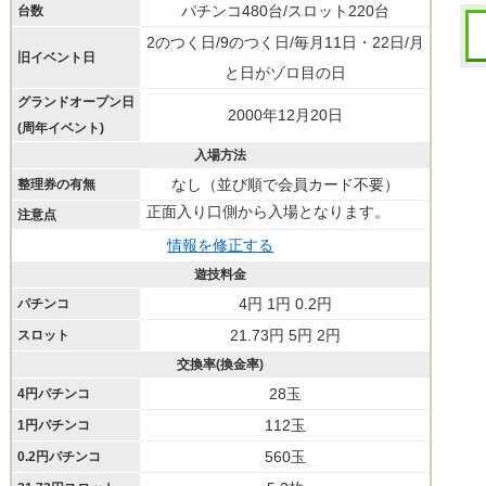
パチンコ480台/スロット220台
台数
2のつく日/9のつく日/毎月11日・22日/月
旧イベント日
と日がゾロ目の日
グランドオープン日
2000年12月20日
(周年イベント)
入場方法
なし（並び順で会員カード不要）
整理券の有無
正面入り口側から入場となります。
注意点
情報を修正する
遊技料金
4円 1円 0.2円
パチンコ
21.73円 5円 2円
スロット
交換率(換金率)
28玉
4円パチンコ
112玉
1円パチンコ
560玉
0.2円パチンコ