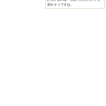
居れそうですね。