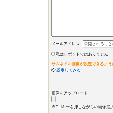
メールアドレス
私はロボットではありません
サムネイル画像が設定できるよう
設定してみる
画像をアップロード
※Ctrlキーを押しながらの画像