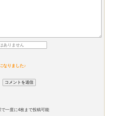
になりました♪
選択で一度に4枚まで投稿可能