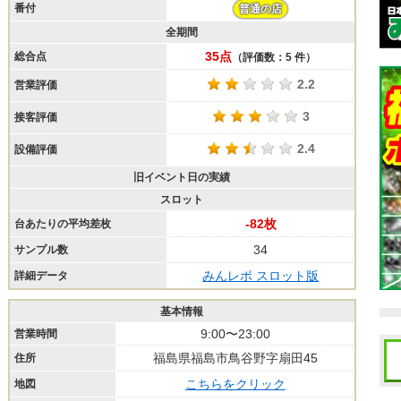
番付
普通の店
全期間
35点
総合点
（評価数：5 件）
2.2
営業評価
3
接客評価
2.4
設備評価
旧イベント日の実績
スロット
-82枚
台あたりの平均差枚
34
サンプル数
みんレポ スロット版
詳細データ
基本情報
9:00〜23:00
営業時間
福島県福島市鳥谷野字扇田45
住所
こちらをクリック
地図