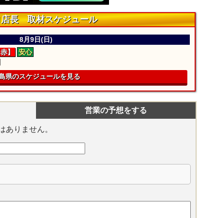
ロ店長 取材スケジュール
8月9日(日)
【赤】
安心
】
島県のスケジュールを見る
営業の予想をする
はありません。