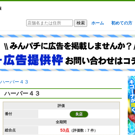
報
ホーム
初めての方
ハーバー４３
ハーバー４３
評価
番付
良店
全期間
53点
総合点
（評価数：7 件）