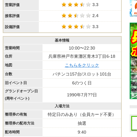
3.3
営業評価
2.4
接客評価
3.3
設備評価
基本情報
10:00〜22:30
営業時間
兵庫県神戸市東灘区青木3丁目6-18
住所
こちらをクリック
地図
パチンコ157台/スロット101台
台数
6のつく日
旧イベント日
グランドオープン日
1990年7月??日
(周年イベント)
入場方法
特定日のみあり（会員カード不要）
整理券の有無
抽選
整理券の配布方法
9:40
配布時間