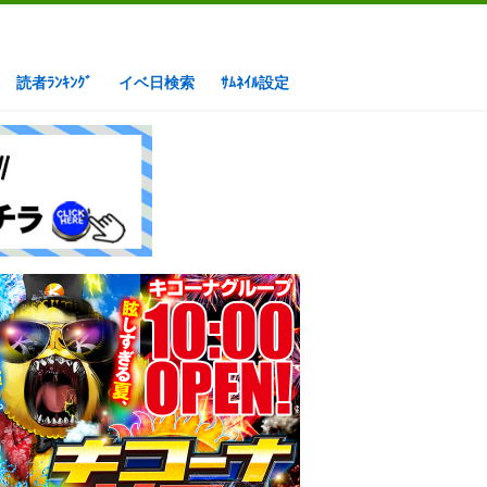
読者ﾗﾝｷﾝｸﾞ
イベ日検索
ｻﾑﾈｲﾙ設定