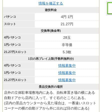
情報を修正する
遊技料金
4円 1円
パチンコ
21.27円
スロット
交換率(換金率)
28玉
4円パチンコ
非等価
1円パチンコ
5.3枚
21.27円スロット
1日の再プレイ上限(手数料無料分)
情報募集中
4円パチンコ
情報募集中
1円パチンコ
情報募集中
21.27円スロット
景品交換所の場所
店外の立体駐車場敷地内にある、自転車置き場の横にある
自動ドアから店内に入って、すぐ右のところにある。
(店内の景品カウンターから見た場合は、一番遠いスロット
コーナーの横の自動ドアから外に出れば目の前にある)