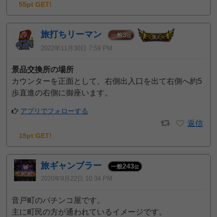
55pt GET!
旅打ちリーマン
3
一般
位
2022年11月30日 7:59 PM
景品交換所の場所
カウンターを正面として、右側出入口を出て右側へ約5
歩直進の右側に御座います。
アプリでフォローする
返信
15pt GET!
旅ギャンブラー
243
一般
位
2020年9月22日 10:34 PM
音戸町のパチンコ屋です。
主に町民の方が通われているイメージです。