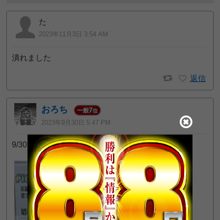
た
2023年11月3日 3:54 AM
潰れました
返信
おろち
7
一般
位
2023年9月30日 5:47 PM
9/30 閉店