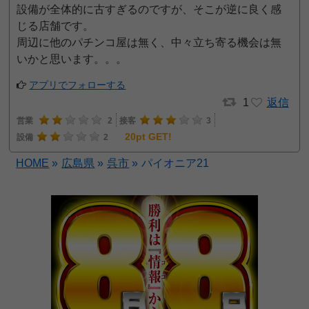
設備が全体的に古すぎるのですが、そこが逆に良く感
じる店舗です。
周辺に他のパチンコ屋は無く、中々立ち寄る機会は無
いかと思います。。。
アプリでフォローする
1
返信
営業
2
接客
3
20pt GET!
設備
2
HOME
»
広島県
»
呉市
»
パイオニア21