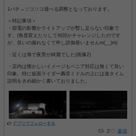
1パチ→ソコソコ遊べる調整となっております。
＜特記事項＞
・節電の影響かライトアップが暫し足らない印象で
す。(角度変えたりして何回かチャレンジしたのです
が、良いの撮れなくて申し訳御座いませんm(__)m)
・近くは海で夜景が綺麗でした(画像2)
・店内は懐かしいイメージもベニア対応は無くて良い
印象。特に仮面ライダー轟音ミドルの上には遊タイム
説明をきめ細かく書いておりました。
アプリでフォローする
2
返信