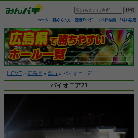
ホーム
初めての方
読者ﾗﾝｷﾝｸﾞ
イベ日検索
ｻﾑﾈｲﾙ設定
HOME
»
広島県
»
呉市
»
パイオニア21
パイオニア21