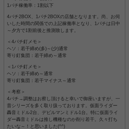
1パチ稼働率：1割以下
4パチ2BOX、1パチ2BOXの店舗となります。尚、お伺
いした時間の関係での上記稼働率となり、1パチは日中
～夕方で1割前後と推測致します。
＜4パチ釘メモ＞
ヘソ：若干締め(多)～(少)通常
寄り釘集団：若干締め～通常
＜1パチ釘メモ＞
ヘソ：若干締め～通常
寄り釘集団：若干マイナス～通常
＜考察＞
4パチ→調整はお察し頂けると幸いで御座いますが、一
昔シリーズを多く取り扱っております。仮面ライダー
轟音ミドル2台、デビルマンミドル1台。特に仮面ライ
ダー轟音ミドルは推し機種なのか削り若干。久々打ち
たいな～！と思いました(^^)