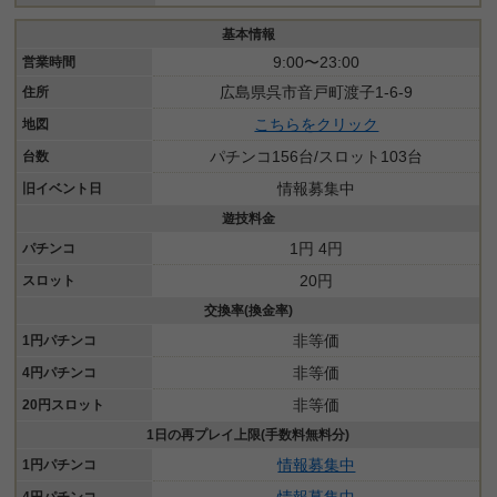
基本情報
9:00〜23:00
営業時間
広島県呉市音戸町渡子1-6-9
住所
こちらをクリック
地図
パチンコ156台/スロット103台
台数
情報募集中
旧イベント日
遊技料金
1円 4円
パチンコ
20円
スロット
交換率(換金率)
非等価
1円パチンコ
非等価
4円パチンコ
非等価
20円スロット
1日の再プレイ上限(手数料無料分)
情報募集中
1円パチンコ