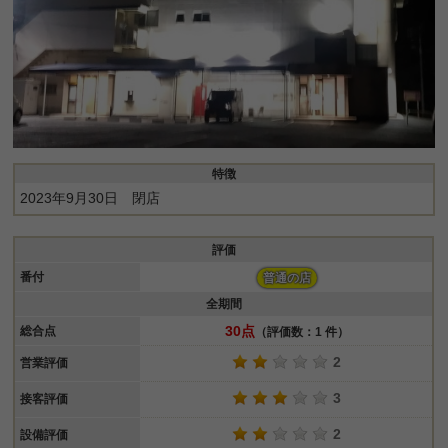
特徴
2023年9月30日 閉店
評価
番付
普通の店
全期間
30点
総合点
（評価数：1 件）
2
営業評価
3
接客評価
2
設備評価