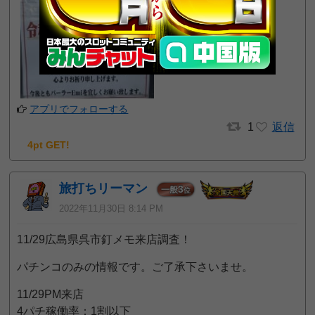
アプリでフォローする
1
返信
4pt GET!
旅打ちリーマン
3
一般
位
2022年11月30日 8:14 PM
11/29広島県呉市釘メモ来店調査！
パチンコのみの情報です。ご了承下さいませ。
11/29PM来店
4パチ稼働率：1割以下