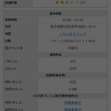
2.5
設備評価
基本情報
10:00～22:50
営業時間
東京都新宿区西早稲田1-16-3
住所
こちらをクリック
地図
パチンコ140台/スロット46台
台数
月曜日
旧イベント日
遊技料金
4円
パチンコ
20円
スロット
交換率(換金率)
28玉
4円パチンコ
5.6枚
20円スロット
1日の再プレイ上限(手数料無料分)
情報募集中
4円パチンコ
情報募集中
20円スロット