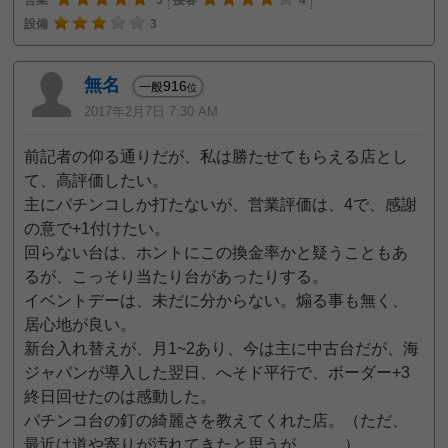
営業
5
接客
4
設備
3
無名
916
一般
位
2017年2月7日 7:30 AM
前記者の仰る通りだが、私は勝たせてもらえる店とし
て、高評価したい。
主にパチンコしか打たないが、営業評価は、4で、感謝
の意で+1付けたい。
回らない台は、ホントにこの換金率かと疑うこともあ
るが、こっそり当たり台があったりする。
イベントデーは、未だに分からない。煽る事も無く、
居心地が良い。
新台入れ替えが、月1~2あり、今は主に中古台だが、海
ジャパンが導入した翌日、へそド平行で、ボーダー+3
終日回せたのは感動した。
パチンコ台の釘の綺麗さを教えてくれた店。（ただ、
最近は道や寄りが汚れてきたと思うが、、、）