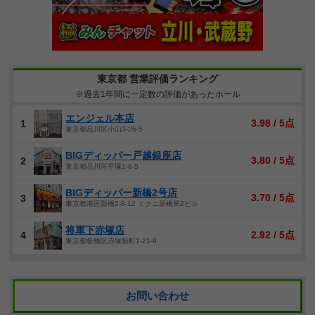
東京都 営業評価ランキング
※過去1年間に一定数の評価があったホール
エンジェル本店
3.98 / 5点
1
東京都品川区小山3-26-5
BIGディッパー戸越銀座店
3.80 / 5点
2
東京都品川区平塚1-8-5
BIGディッパー新橋2号店
3.70 / 5点
3
東京都港区新橋2-8-12 ミクニ新橋第2ビル
将軍下赤塚店
2.92 / 5点
4
東京都板橋区赤塚新町1-21-9
お問い合わせ