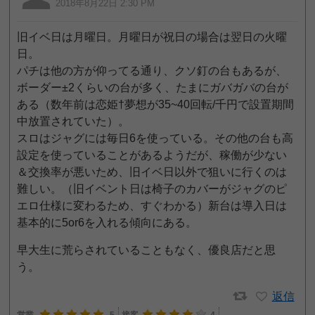
2018年8月22日 2:30 PM
旧イベ日は月曜日。月曜日が祝日の場合は翌日の火曜
日。
パチは他の方が仰ってる通り、クソ釘の台もあるが、
ボーダー±2くらいの台が多く、たまにガバガバの台が
ある（数年前は恋姫†夢想が35~40回転/千円で設置期間
中放置されていた）。
スロはジャグには毎日6を使っている。その他の台も高
設定を使っていることがあるようだが、稼働が少ない
＆交換率が悪いため、旧イベ日以外で狙いに行くのは
難しい。（旧イベント日は椅子のカバーがジャグのピ
エロ仕様に変わるため、すぐわかる）新台は導入日は
基本的に5or6を入れる傾向にある。
早大生に荒らされていることもなく、優良店だと思
う。
返信