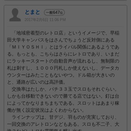
とまと
647
一般
位
2017年2月6日 11:06 PM
「地域密着型のレトロ店」というイメージで、早稲
田大学キャンパスをはさんでちょうど反対側にある
「ＭＩＹＯＳＨＩ」とはライバル関係にあるようであ
る。もっとも、こちらはさらにレトロであり、いまだ
にラッキースタートの自動音声が流れるし、無制限の
札は刺すし、１０００円札しか使えないし、データカ
ウンターはみたこともないやつ。ドル箱が大きいの
と、通路が広いのは高評価。
交換率はたしか、パチ３３玉でスロもそれぐらい。
しかも台移動できないので勝てる店ではない。釘は台
によってかなりまちまちである。スロットはあまり稼
働が無く設定状況はよくわからない。
ラインナップは、甘デジ、羽ものが充実しており、
一回交換のアレトロンなどもある。スロも不二子、大