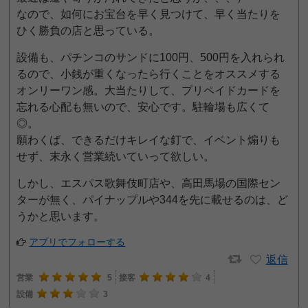
なので、如何にお宝台を早く見つけて、早く当たりを
ひく勝負の店と思っている。
設備も、パチンコのサンドに100円、500円を入れられ
るので、小銭が重くなったら行くことをオススメする
オンリーワン感。大当たりして、プリペイドカードを
忘れる心配も無いので、安心です。駐輪場も広くて
◎。
願わくば、できるだけキレイな釘で、イベント煽りも
せず、末永く営業続いていって欲しい。
しかし、エスパス歌舞伎町店や、高田馬場の国際セン
ターが無く、パイナップルや344を先に載せるのは、ど
うかと思います。
アプリでフォローする
返信
営業
5
接客
4
設備
3