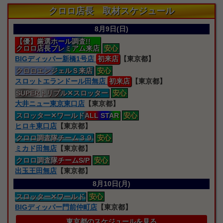
クロロ店長 取材スケジュール
8月9日(日)
【優】厳選ホール調査!!
クロロ店長プレミアム来店
安心
BIGディッパー新橋1号店
初来店
【東京都】
クロロエンジェルＳ来店
安心
スロットエランドール田無店
初来店
【東京都】
SUPERトリプル
✕スロッター
安心
大井ニュー東京東口店
【東京都】
スロッター
✕ワールドALL STAR
安心
ヒロキ東口店
【東京都】
クロロ
調査隊
チーム３９
安心
ミカド田無店
【東京都】
クロロ
調査隊
チームS/P
安心
出玉王田無店
【東京都】
8月10日(月)
スロッター
✕ワールド
安心
BIGディッパー門前仲町店
【東京都】
東京都のスケジュールを見る