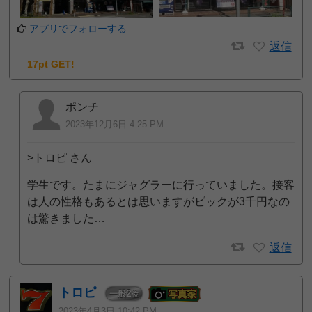
アプリでフォローする
返信
17pt GET!
ポンチ
2023年12月6日 4:25 PM
>トロピ さん
学生です。たまにジャグラーに行っていました。接客
は人の性格もあるとは思いますがビックが3千円なの
は驚きました…
返信
トロピ
2
一般
位
2023年4月3日 10:42 PM