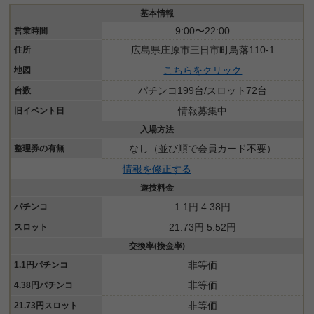
基本情報
9:00〜22:00
営業時間
広島県庄原市三日市町鳥落110-1
住所
こちらをクリック
地図
パチンコ199台/スロット72台
台数
情報募集中
旧イベント日
入場方法
なし（並び順で会員カード不要）
整理券の有無
情報を修正する
遊技料金
1.1円 4.38円
パチンコ
21.73円 5.52円
スロット
交換率(換金率)
非等価
1.1円パチンコ
非等価
4.38円パチンコ
非等価
21.73円スロット