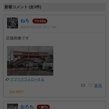
新着コメント (全3件)
ねろ
10
プロ
位
2024年3月23日 10:17 AM
店舗画像です
アプリでフォローする
返信
2pt GET!
おろち
7
一般
位