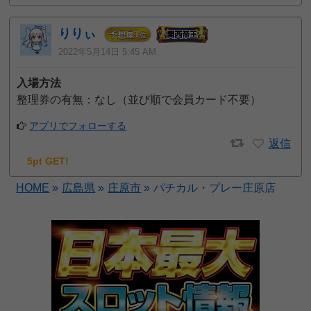
りりぃ
1
予想屋
位
2022年5月14日 5:45 AM
入場方法
整理券の有無：なし（並び順で会員カード不要）
アプリでフォローする
返信
5pt GET!
HOME
»
広島県
»
庄原市
»
パチカル・プレー庄原店