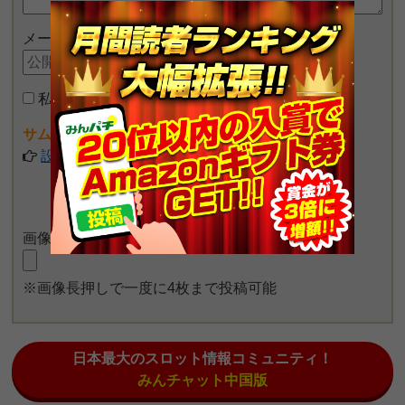
メールアドレス
私はロボットではありません
サムネイル画像が設定できるようになりました♪
設定してみる
画像をアップロード
※画像長押しで一度に4枚まで投稿可能
日本最大のスロット情報コミュニティ！
みんチャット中国版