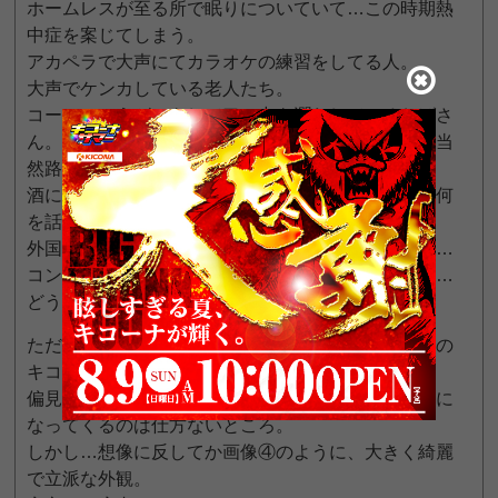
ホームレスが至る所で眠りについていて…この時期熱
中症を案じてしまう。
アカペラで大声にてカラオケの練習をしてる人。
大声でケンカしている老人たち。
コーヒーでうがいをして口の中を潤わしているおばさ
ん。その行為を５度も繰りかえし、そのコーヒーは当
然路上に吐き散らかす…
酒に酔ってるのかしらふなのか不明も、呂律回らず何
を話してるのか分からない２人組…
外国人が群れをなし奇声を上げてこっちを見て来る…
コンビニに寄れば店員の態度はめちゃくちゃ悪いし…
どうなってるのかこの町は。
ただそんな商店街を抜けたその最終地点に、こちらの
キコーナは存在した。
偏見で物事を測ることはしないが、いろいろと不安に
なってくるのは仕方ないところ。
しかし…想像に反してか画像④のように、大きく綺麗
で立派な外観。