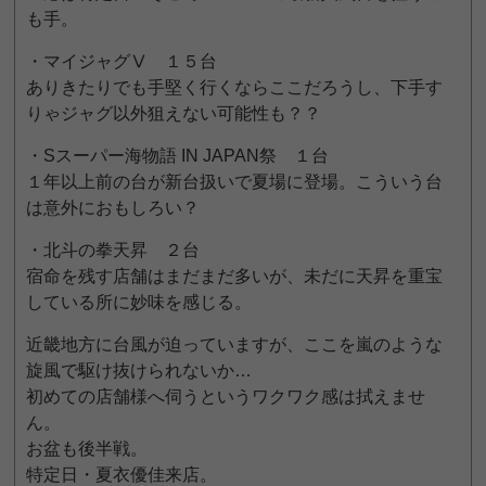
も手。
・マイジャグⅤ １５台
ありきたりでも手堅く行くならここだろうし、下手す
りゃジャグ以外狙えない可能性も？？
・Sスーパー海物語 IN JAPAN祭 １台
１年以上前の台が新台扱いで夏場に登場。こういう台
は意外におもしろい？
・北斗の拳天昇 ２台
宿命を残す店舗はまだまだ多いが、未だに天昇を重宝
している所に妙味を感じる。
近畿地方に台風が迫っていますが、ここを嵐のような
旋風で駆け抜けられないか…
初めての店舗様へ伺うというワクワク感は拭えませ
ん。
お盆も後半戦。
特定日・夏衣優佳来店。