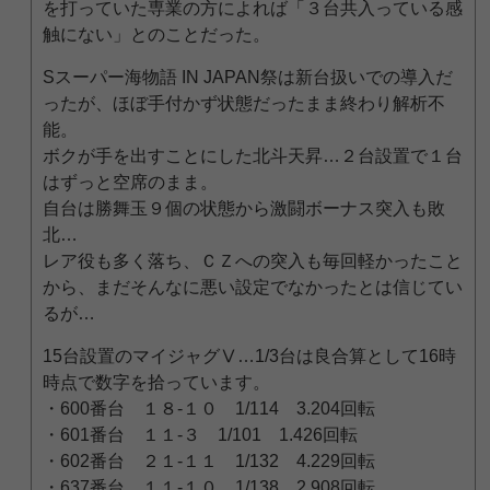
を打っていた専業の方によれば「３台共入っている感
触にない」とのことだった。
Sスーパー海物語 IN JAPAN祭は新台扱いでの導入だ
ったが、ほぼ手付かず状態だったまま終わり解析不
能。
ボクが手を出すことにした北斗天昇…２台設置で１台
はずっと空席のまま。
自台は勝舞玉９個の状態から激闘ボーナス突入も敗
北…
レア役も多く落ち、ＣＺへの突入も毎回軽かったこと
から、まだそんなに悪い設定でなかったとは信じてい
るが…
15台設置のマイジャグⅤ…1/3台は良合算として16時
時点で数字を拾っています。
・600番台 １８-１０ 1/114 3.204回転
・601番台 １１-３ 1/101 1.426回転
・602番台 ２１-１１ 1/132 4.229回転
・637番台 １１-１０ 1/138 2.908回転