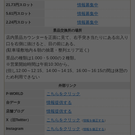
情報募集中
21.73円スロット
情報募集中
5.61円スロット
情報募集中
2.24円スロット
景品交換所の場所
店内景品カウンターを正面に見て、右手突き当たりにある出入り
口を右側に抜けると、目の前にある。
(駐車場敷地内＆朝の抽選・整列エリア近く)
景品の種類は1.000・5.000の２種類。
※営業開始時間は午前10:30から。
(但し12:00～12:15、14:00～14:15、16:00～16:15の間は休憩の
ため利用できない
外部リンク
こちらをクリック
P-WORLD
情報提供する
台データ
情報提供する
店舗ブログ
こちらをクリック
X（旧Twitter）
（
情報を修正する
）
こちらをクリック
Instagram
（
情報を修正する
）