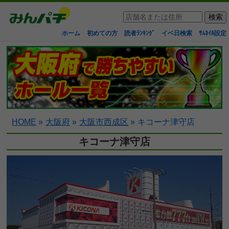
ホーム
初めての方
読者ﾗﾝｷﾝｸﾞ
イベ日検索
ｻﾑﾈｲﾙ設定
HOME
»
大阪府
»
大阪市西成区
»
キコーナ津守店
キコーナ津守店