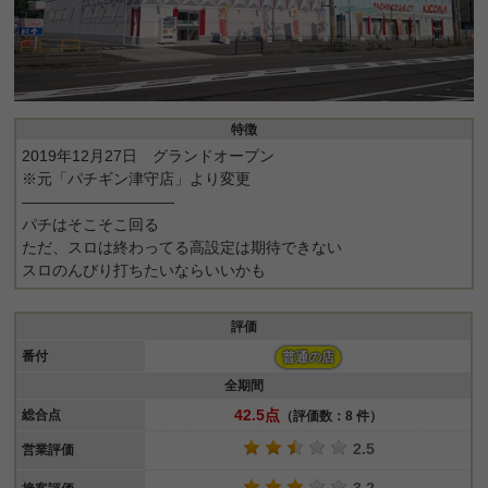
特徴
2019年12月27日 グランドオープン
※元「パチギン津守店」より変更
――――――――――
パチはそこそこ回る
ただ、スロは終わってる高設定は期待できない
スロのんびり打ちたいならいいかも
評価
番付
普通の店
全期間
42.5点
総合点
（評価数：8 件）
2.5
営業評価
3.2