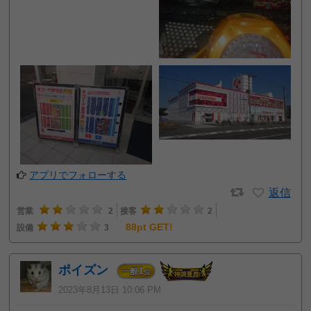
アプリでフォローする
返信
営業
2
接客
2
88pt GET!
設備
3
ポイズン
1
一般
位
2023年8月13日 10:06 PM