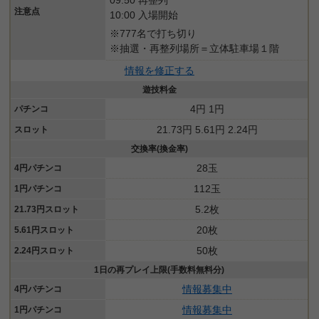
注意点
10:00 入場開始
※777名で打ち切り
※抽選・再整列場所＝立体駐車場１階
情報を修正する
遊技料金
4円 1円
パチンコ
21.73円 5.61円 2.24円
スロット
交換率(換金率)
28玉
4円パチンコ
112玉
1円パチンコ
5.2枚
21.73円スロット
20枚
5.61円スロット
50枚
2.24円スロット
1日の再プレイ上限(手数料無料分)
情報募集中
4円パチンコ
情報募集中
1円パチンコ