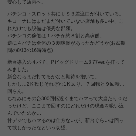
安心して店内へ。
パチンコ・スロット共にＵＳＢ差込口が付いている。
キコーナにはまだまだ付いていない店舗も多い中、こ
れだけでも設備は優秀な部類。
パチンコの稼働は１パチが約８割と高稼働。
逆に４パチは全体の３割稼働があったかどうか(お盆期
間の8/13の16時時点)
新台導入の４パチ、Pビッグドリーム3 77ver.を打って
みました。
新台ならまだ打てるかなと期待を抱いて。
しかし…2Ｋ投じそれぞれ1Ｋ辺り、７回転と９回転…
回らん。
ちなみにその台300回転近くまでハマって大当たり０だ
ったけど、ここまで回すのにどれだけの現金を吸い込
んでいたのか…
甘デジでもハマるのは仕方ないが、新台ぐらいは回っ
て欲しかったなという切望。