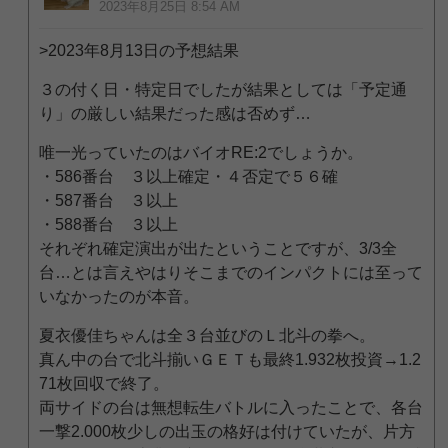
2023年8月25日 8:54 AM
>2023年8月13日の予想結果
３の付く日・特定日でしたが結果としては「予定通
り」の厳しい結果だった感は否めず…
唯一光っていたのはバイオRE:2でしょうか。
・586番台 ３以上確定・４否定で５６確
・587番台 ３以上
・588番台 ３以上
それぞれ確定演出が出たということですが、3/3全
台…とは言えやはりそこまでのインパクトには至って
いなかったのが本音。
夏衣優佳ちゃんは全３台並びのＬ北斗の拳へ。
真ん中の台で北斗揃いＧＥＴも最終1.932枚投資→1.2
71枚回収で終了。
両サイドの台は無想転生バトルに入ったことで、各台
一撃2.000枚少しの出玉の格好は付けていたが、片方