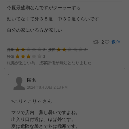
今夏最盛期なんですがクーラーすら
効いてなくて外３８度 中３２度くらいです
自分の家にいる方が涼しい
2
返信
営業
2
接客
2
設備
3
根拠が乏しい為、接客評価が無効となりました
匿名
2024年8月30日 2:18 PM
>こりゃこりゃ さん
マジで店内 蒸し暑いですよね。
出入り口付近は、ほぼ外です。
夏は危険な暑さで冬は極寒です。