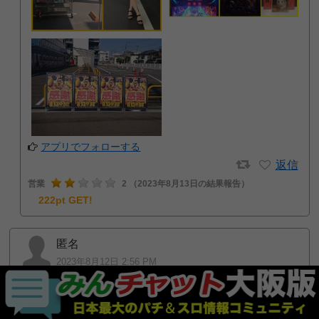
アプリでフォローする
返信
営業
2
（2023年8月13日の結果報告）
222pt GET!
匿名
2023年8月12日 2:56 PM
キコーナ。完全回収確定店舗。
いい加減気付きや。