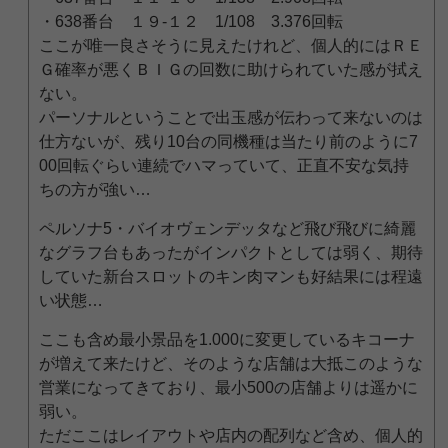
・638番台 １９-１２ 1/108 3.376回転
ここが唯一良さそうに見えたけれど、個人的にはＲＥ
Ｇ確率が悪くＢＩＧの回数に助けられていた感が拭え
ない。
パーソナルということで出玉感が伝わって来ないのは
仕方ないが、残り10台の同機種は当たり前のように7
00回転ぐらい連続でハマっていて、正直不安な気持
ちの方が強い…
ペルソナ5・バイオヴェンデッタなど飛び飛びに綺麗
なグラフ台もあったがインパクトとしては弱く、期待
していた新台スロットのキン肉マンも好結果には程遠
い状態…
ここも含め最小景品を1.000に変更しているキコーナ
が増えて来たけど、そのような店舗は大抵このような
営業になってきており、最小500の店舗よりは遥かに
弱い。
ただここはレイアウトや店内の配列など含め、個人的