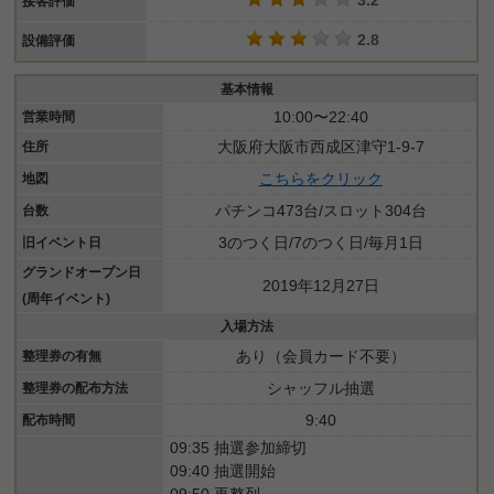
接客評価
2.8
設備評価
基本情報
10:00〜22:40
営業時間
大阪府大阪市西成区津守1-9-7
住所
こちらをクリック
地図
パチンコ473台/スロット304台
台数
3のつく日/7のつく日/毎月1日
旧イベント日
グランドオープン日
2019年12月27日
(周年イベント)
入場方法
あり（会員カード不要）
整理券の有無
シャッフル抽選
整理券の配布方法
9:40
配布時間
09:35 抽選参加締切
09:40 抽選開始
09:50 再整列