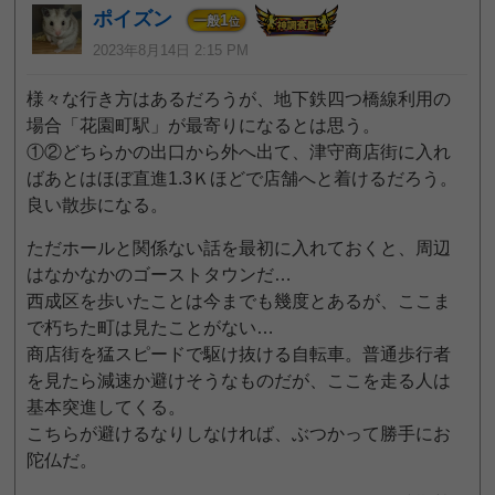
ポイズン
1
一般
位
2023年8月14日 2:15 PM
様々な行き方はあるだろうが、地下鉄四つ橋線利用の
場合「花園町駅」が最寄りになるとは思う。
①②どちらかの出口から外へ出て、津守商店街に入れ
ばあとはほぼ直進1.3Ｋほどで店舗へと着けるだろう。
良い散歩になる。
ただホールと関係ない話を最初に入れておくと、周辺
はなかなかのゴーストタウンだ…
西成区を歩いたことは今までも幾度とあるが、ここま
で朽ちた町は見たことがない…
商店街を猛スピードで駆け抜ける自転車。普通歩行者
を見たら減速か避けそうなものだが、ここを走る人は
基本突進してくる。
こちらが避けるなりしなければ、ぶつかって勝手にお
陀仏だ。