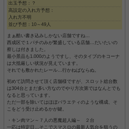
出玉予想：？
高設定の入れ方予想：
入れ方不明
並び予想：10～49人
まぁ酷い書き込みしかない店舗ですね…
西成区で１パチのみが繁盛している店舗…だいたいの
察しは付きました。
最小景品も1.000のようですし、そのタイプのキコーナ
は大抵厳しい状況が見えています。
それでも敷かれたレール…行かねばならぬ。
初めて訪問させて頂く店舗様ですが、スロット総台数
は304台とまだ多い方なのでやり方次第ではなんとでも
なると思っています。
ただ一部を除いてはほぼバラエティのような構成、そ
こをどう受け止めるかが鍵。
・キン肉マン～７人の悪魔超人編～ ２台
一応は特定日…そこでスマスロの最新人気台を狙うの