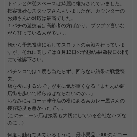
トイレと休憩スペースは綺麗に維持されていました。
接客微妙なスタッフさんもいましたが、カウンターの
お姉さんの対応は最高でした。
１パチの遊技者は高齢者の方ばかり。ブツブツ言いな
がら打っている人が多い…
朝から予想投稿に応じてスロットの実戦を行っていま
すが、それに関しては８月13日の予想結果欄(後日公開)
にて確認下さい。
パチンコでは１度も当たらず、回らない結果に戦意喪
失。
店を後にするのですが更に気が重くなる『またあの商
店街を歩いて帰らねばならないのか…』
ちなみにキコーナ津守店の横にある某カレー屋さんの
接客態度も悪かったです。
(このチェーン店は接客も大切にしている会社なハズな
のに…)
何度も触れてきているように、最小景品1.000のキコー