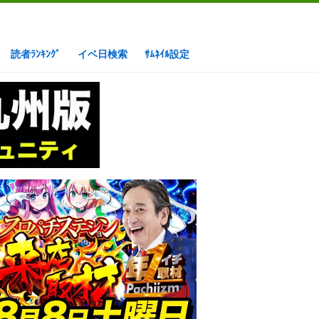
読者ﾗﾝｷﾝｸﾞ
イベ日検索
ｻﾑﾈｲﾙ設定