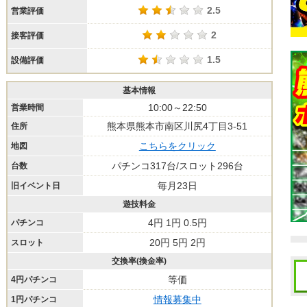
2.5
営業評価
2
接客評価
1.5
設備評価
基本情報
10:00～22:50
営業時間
熊本県熊本市南区川尻4丁目3-51
住所
こちらをクリック
地図
パチンコ317台/スロット296台
台数
毎月23日
旧イベント日
遊技料金
4円 1円 0.5円
パチンコ
20円 5円 2円
スロット
交換率(換金率)
等価
4円パチンコ
情報募集中
1円パチンコ