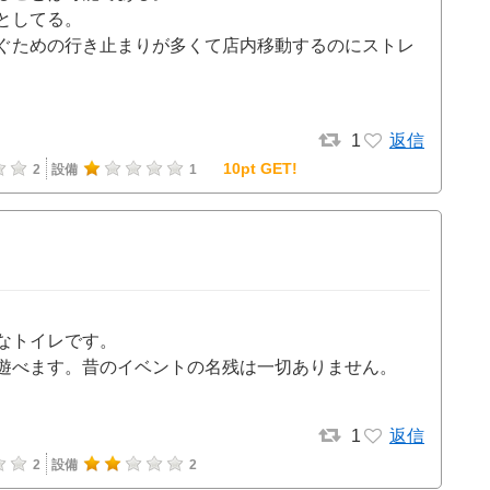
としてる。
ぐための行き止まりが多くて店内移動するのにストレ
1
返信
10pt GET!
2
設備
1
なトイレです。
遊べます。昔のイベントの名残は一切ありません。
1
返信
2
設備
2