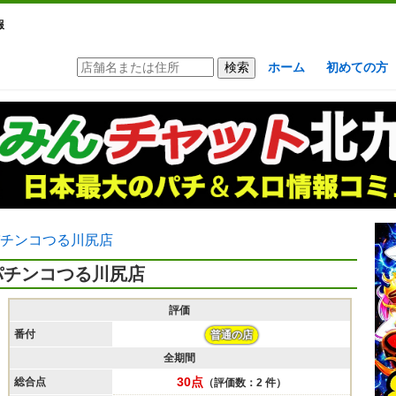
報
ホーム
初めての方
チンコつる川尻店
パチンコつる川尻店
評価
番付
普通の店
全期間
30点
総合点
（評価数：2 件）