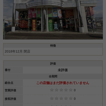
特徴
2018年12月 閉店
評価
未評価
番付
全期間
この店舗はまだ評価されていません
総合点
0
営業評価
0
接客評価