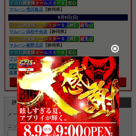
クロロ
調査隊オールスターＳ
安心
マルハン荒田島店
【静岡県】
8月9日(日)
クロロ
調査隊オールスターＳ【神】
超安心
マルハン浜松中央店
【静岡県】
クロロ
調査隊オールスターＳ【神】
超安心
マルハン裾野北店
【静岡県】
クロロ
調査隊オールスターＳ
安心
フジコー三島店
【静岡県】
クロロ
調査隊
チーム３９
安心
楽園沼津店
初来店
【静岡県】
静岡県のスケジュールを見る
評価・コメントをする
営業の予想をする
メールアドレスが公開されることはありません。
ニックネーム