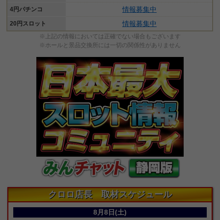
情報募集中
4円パチンコ
情報募集中
20円スロット
※上記の情報においては正確でない場合もございます
※ホールと景品交換所には一切の関係性がありません
クロロ店長 取材スケジュール
8月8日(土)