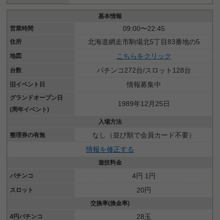
基本情報
09:00〜22:45
営業時間
北海道網走市駒場北5丁目83番地の5
住所
こちらをクリック
地図
パチンコ272台/スロット128台
台数
情報募集中
旧イベント日
グランドオープン日
1989年12月25日
(周年イベント)
入場方法
なし（並び順で会員カード不要）
整理券の有無
情報を修正する
遊技料金
4円 1円
パチンコ
20円
スロット
交換率(換金率)
28玉
4円パチンコ