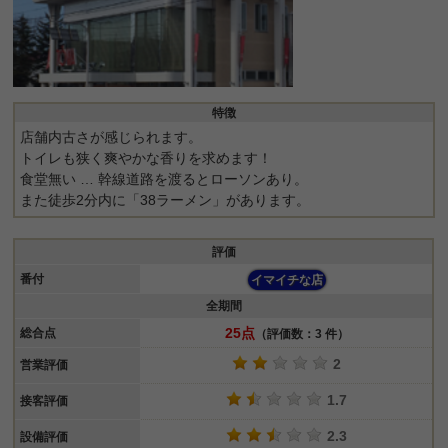
特徴
店舗内古さが感じられます。
トイレも狭く爽やかな香りを求めます！
食堂無い … 幹線道路を渡るとローソンあり。
また徒歩2分内に「38ラーメン」があります。
評価
番付
イマイチな店
全期間
25点
総合点
（評価数：3 件）
2
営業評価
1.7
接客評価
2.3
設備評価