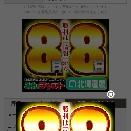
※上記の情報においては正確でない場合もございます
※ホールと景品交換所には一切の関係性がありません
評価・コメントをする
営業の予想をする
メールアドレスが公開されることはありません。
ニックネーム