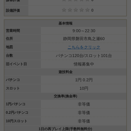
0
設備評価
基本情報
9:00～22:30
営業時間
静岡県磐田市鳥之瀬60
住所
こちらをクリック
地図
パチンコ120台/スロット101台
台数
情報募集中
旧イベント日
遊技料金
1円 0.2円
パチンコ
10円
スロット
交換率(換金率)
非等価
1円パチンコ
非等価
0.2円パチンコ
非等価
10円スロット
1日の再プレイ上限(手数料無料分)