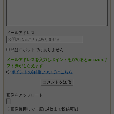
メールアドレス
私はロボットではありません
メールアドレスを入力しポイントを貯めるとamazonギ
フト券がもらえます
ポイントの詳細についてはこちら
画像をアップロード
※画像長押しで一度に4枚まで投稿可能