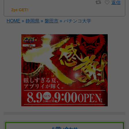
返信
2pt GET!
HOME
»
静岡県
»
磐田市
»
パチンコ大学
お問い合わせ