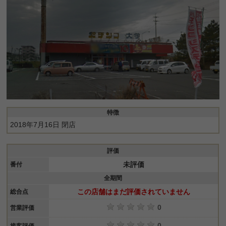
特徴
2018年7月16日 閉店
評価
未評価
番付
全期間
この店舗はまだ評価されていません
総合点
0
営業評価
0
接客評価