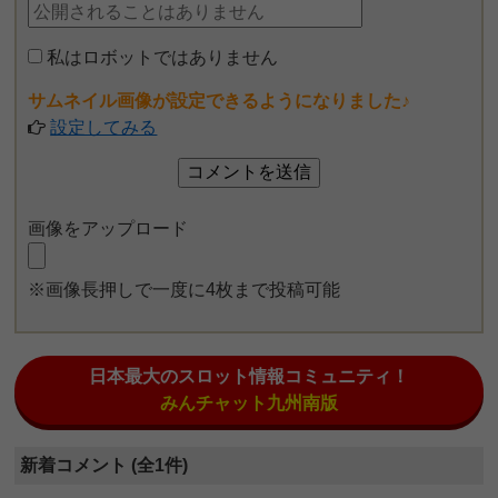
私はロボットではありません
サムネイル画像が設定できるようになりました♪
設定してみる
画像をアップロード
※画像長押しで一度に4枚まで投稿可能
日本最大のスロット情報コミュニティ！
みんチャット九州南版
新着コメント (全1件)