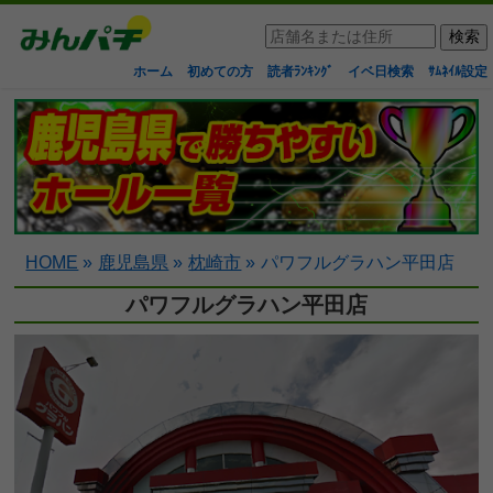
ホーム
初めての方
読者ﾗﾝｷﾝｸﾞ
イベ日検索
ｻﾑﾈｲﾙ設定
HOME
»
鹿児島県
»
枕崎市
»
パワフルグラハン平田店
パワフルグラハン平田店