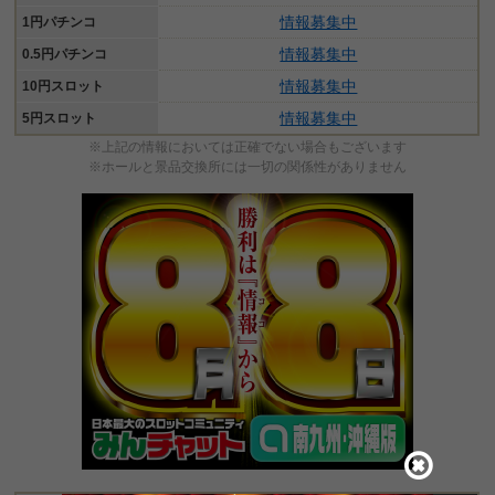
情報募集中
1円パチンコ
情報募集中
0.5円パチンコ
情報募集中
10円スロット
情報募集中
5円スロット
※上記の情報においては正確でない場合もございます
※ホールと景品交換所には一切の関係性がありません