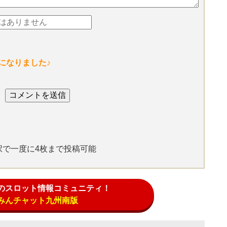
になりました♪
選択で一度に4枚まで投稿可能
のスロット情報コミュニティ！
みんチャット九州南版