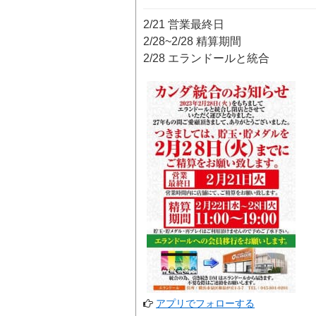
2/21 営業最終日
2/28~2/28 精算期間
2/28 エランドールと統合
アプリでフォローする