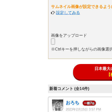
サムネイル画像が設定できるよう
設定してみる
画像をアップロード
※Ctrlキーを押しながらの画像
日本最大
【
新着コメント (全14件)
おろち
7
一般
位
2023年2月15日 3:57 PM