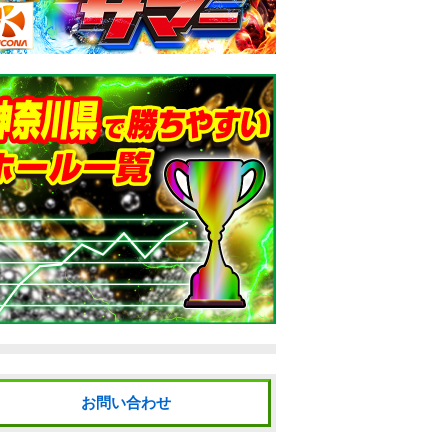
お問い合わせ