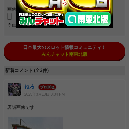
画像をアップロード
※画像長押しで一度に4枚まで投稿可能
日本最大のスロット情報コミュニティ！
みんチャット南東北版
新着コメント (全3件)
ねろ
10
プロ
位
2025年3月13日 3:34 PM
店舗画像です