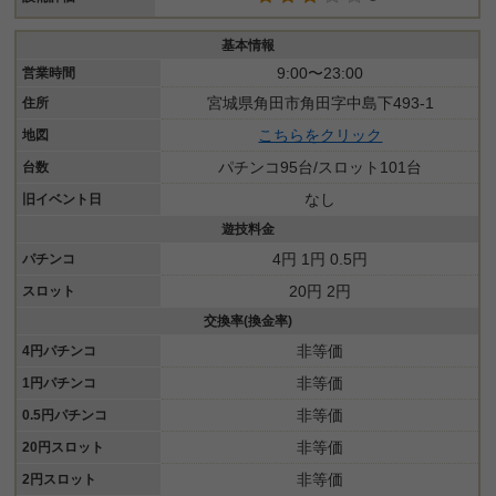
基本情報
9:00〜23:00
営業時間
宮城県角田市角田字中島下493-1
住所
こちらをクリック
地図
パチンコ95台/スロット101台
台数
なし
旧イベント日
遊技料金
4円 1円 0.5円
パチンコ
20円 2円
スロット
交換率(換金率)
非等価
4円パチンコ
非等価
1円パチンコ
非等価
0.5円パチンコ
非等価
20円スロット
非等価
2円スロット