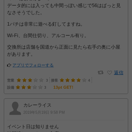
データ的には入っても中間っぽい感じで56はぱっと見
なさそうでした。
1パチは非常に遊べる釘してますね。
Wi-Fi、台間仕切り、アルコール有り。
交換所は店舗を国道から正面に見たら右手の奥に小屋
があります。
アプリでフォローする
返信
営業
3
接客
4
13pt GET!
設備
3
カレーライス
2019年5月19日 9:58 PM
イベント日は知りません