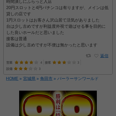
時間潰しにふらっと入店
20円スロットと4円パチンコは有りますが、メインは低
貸しの店です
1円スロットはお客さん沢山居て活気がありました
台は少し古めですが利益度外視で遊ばせる事を目的に
した良いホールだと思いました
接客は普通
設備は少し古めですが不便は無かったと思います
返信
営業
4
接客
3
設備
3
HOME
»
宮城県
»
角田市
»
パーラーサンワールド