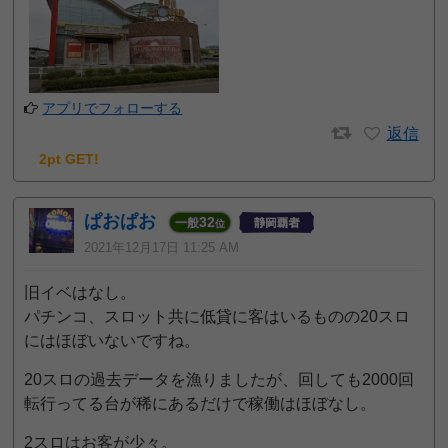
アプリでフォローする
返信
2pt GET!
ぱおぱお
32
一般
位
2021年12月17日 11:25 AM
旧イベはなし。
パチンコ、スロット共に低貸に客はいるものの20スロ
にはほぼいないですね。
20スロの過去データを漁りましたが、回しても2000回
転行ってる台が稀にあるだけで稼働はほぼなし。
2スロはお客が少々。