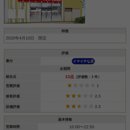
特徴
2020年4月10日 閉店
評価
番付
イマイチな店
全期間
13点
総合点
（評価数：3 件）
1
営業評価
2.3
接客評価
2.3
設備評価
基本情報
10:00〜22:50
営業時間