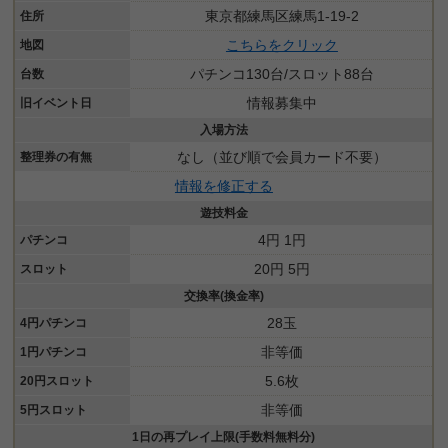
東京都練馬区練馬1-19-2
住所
こちらをクリック
地図
パチンコ130台/スロット88台
台数
情報募集中
旧イベント日
入場方法
なし（並び順で会員カード不要）
整理券の有無
情報を修正する
遊技料金
4円 1円
パチンコ
20円 5円
スロット
交換率(換金率)
28玉
4円パチンコ
非等価
1円パチンコ
5.6枚
20円スロット
非等価
5円スロット
1日の再プレイ上限(手数料無料分)