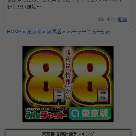
行くだけ無駄〜
4
返信
HOME
»
東京都
»
練馬区
»
パーラーニューかめ
東京都 営業評価ランキング