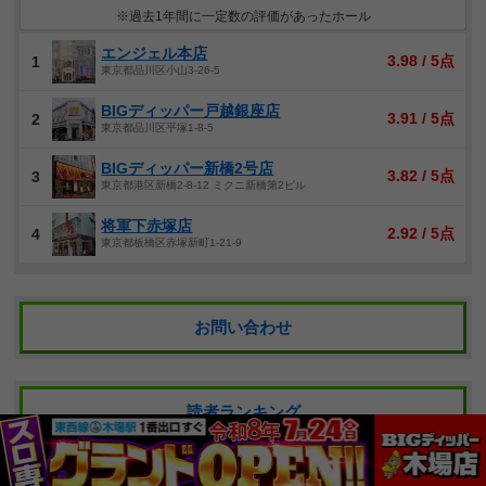
※過去1年間に一定数の評価があったホール
エンジェル本店
3.98 / 5点
1
東京都品川区小山3-26-5
BIGディッパー戸越銀座店
3.91 / 5点
2
東京都品川区平塚1-8-5
BIGディッパー新橋2号店
3.82 / 5点
3
東京都港区新橋2-8-12 ミクニ新橋第2ビル
将軍下赤塚店
2.92 / 5点
4
東京都板橋区赤塚新町1-21-9
お問い合わせ
読者ランキング
Copyright© 2016 みんなのパチンコ店レビュー. All Right Reserved.