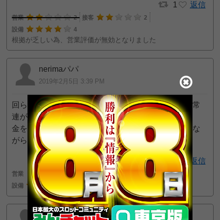
1
返信
営業
2
接客
2
設備
4
根拠が乏しい為、営業評価が無効となりました
nerimaパパ
2019年2月5日 3:39 PM
回らない、出玉削りすぎ。スロットはジャグラーの常
連が幅を利かせすぎ。
金を使ったことを後悔したのも久しぶり。こっち見な
がらインカム使うスタッフもちょっと。。。
返信
営業
1
接客
2
設備
1
練馬一出ない店