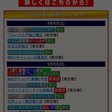
クロロ店長 取材スケジュール
8月8日(土)
SUPERトリプル
✕スロッター
安心
フルハウス戸越公園店
【東京都】
クロロ
調査隊
チームS/P
安心
出玉王田無店
【東京都】
スロッター
✕ワールド
安心
BBステーション日暮里店
【東京都】
8月9日(日)
【優】厳選ホール調査!!
クロロ店長プレミアム来店
安心
BIGディッパー新橋1号店
初来店
【東京都】
クロロエンジェルＳ来店
安心
スロットエランドール田無店
初来店
【東京都】
SUPERトリプル
✕スロッター
安心
大井ニュー東京東口店
【東京都】
スロッター
✕ワールドALL STAR
安心