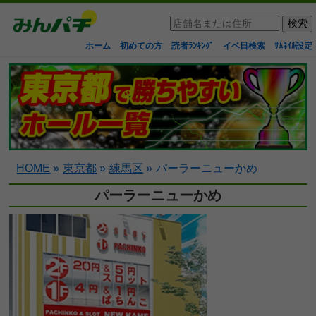
ホーム
初めての方
読者ﾗﾝｷﾝｸﾞ
イベ日検索
ｻﾑﾈｲﾙ設定
HOME
»
東京都
»
練馬区
»
パーラーニューかめ
パーラーニューかめ