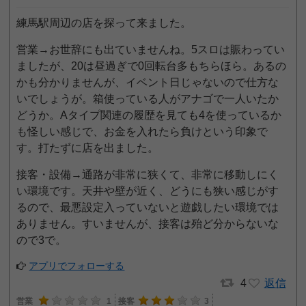
練馬駅周辺の店を探って来ました。
営業→お世辞にも出ていませんね。5スロは賑わってい
ましたが、20は昼過ぎで0回転台多もちらほら。あるの
かも分かりませんが、イベント日じゃないので仕方な
いでしょうが。箱使っている人がアナゴで一人いたか
どうか。Aタイプ関連の履歴を見ても4を使っているか
も怪しい感じで、お金を入れたら負けという印象で
す。打たずに店を出ました。
接客・設備→通路が非常に狭くて、非常に移動しにく
い環境です。天井や壁が近く、どうにも狭い感じがす
るので、最悪設定入っていないと遊戯したい環境では
ありません。すいませんが、接客は殆ど分からないな
ので3で。
アプリでフォローする
4
返信
営業
1
接客
3