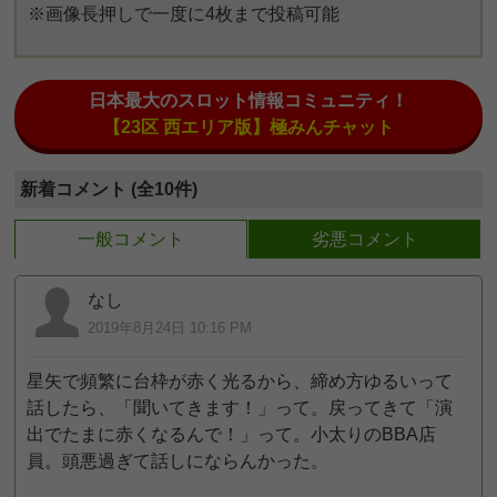
※画像長押しで一度に4枚まで投稿可能
日本最大のスロット情報コミュニティ！
【23区 西エリア版】極みんチャット
新着コメント (全10件)
一般コメント
劣悪コメント
なし
2019年8月24日 10:16 PM
星矢で頻繁に台枠が赤く光るから、締め方ゆるいって
話したら、「聞いてきます！」って。戻ってきて「演
出でたまに赤くなるんで！」って。小太りのBBA店
員。頭悪過ぎて話しにならんかった。