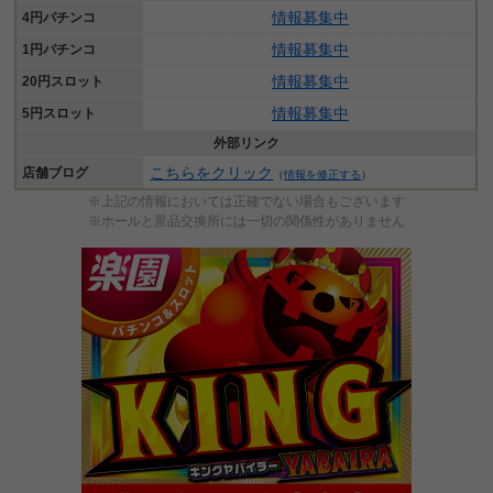
情報募集中
4円パチンコ
情報募集中
1円パチンコ
情報募集中
20円スロット
情報募集中
5円スロット
外部リンク
こちらをクリック
店舗ブログ
（
情報を修正する
）
※上記の情報においては正確でない場合もございます
※ホールと景品交換所には一切の関係性がありません