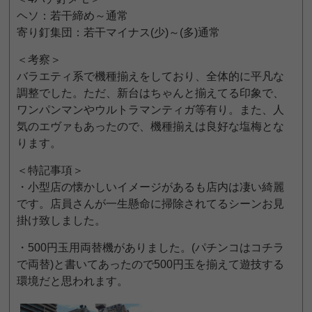
ヘソ：若干締め～通常
寄り釘集団：若干マイナス(少)～(多)通常
＜考察＞
バラエティ系で機種揃えをしており、全体的に平凡な
調整でした。ただ、新台はちゃんと揃えてる印象で、
ワンパンマンやウルトラマンティガ等有り。また、人
気のエヴァもあったので、機種揃えは良好な塩梅とな
ります。
＜特記事項＞
・小型店の懐かしいイメージがあるも店内は凄い綺麗
です。店員さんが一生懸命に掃除されてるシーンお見
掛け致しました。
・500円玉用両替機がありました。(パチンコはコチラ
で両替)と書いてあったので500円玉を揃えて遊技する
環境だと思われます。