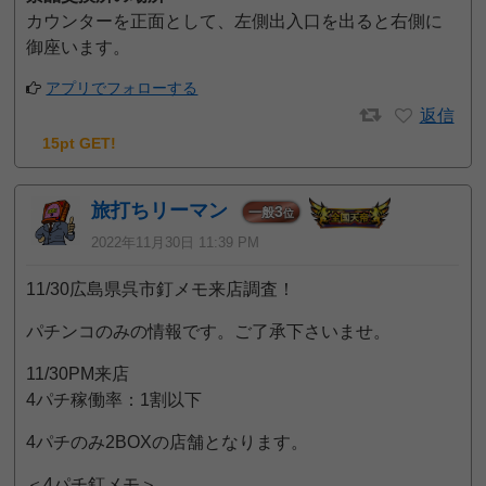
カウンターを正面として、左側出入口を出ると右側に
御座います。
アプリでフォローする
返信
15pt GET!
旅打ちリーマン
3
一般
位
2022年11月30日 11:39 PM
11/30広島県呉市釘メモ来店調査！
パチンコのみの情報です。ご了承下さいませ。
11/30PM来店
4パチ稼働率：1割以下
4パチのみ2BOXの店舗となります。
＜4パチ釘メモ＞