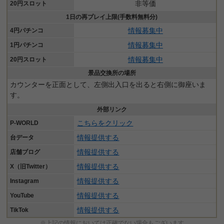
非等価
20円スロット
1日の再プレイ上限(手数料無料分)
情報募集中
4円パチンコ
情報募集中
1円パチンコ
情報募集中
20円スロット
景品交換所の場所
カウンターを正面として、左側出入口を出ると右側に御座いま
す。
外部リンク
こちらをクリック
P-WORLD
情報提供する
台データ
情報提供する
店舗ブログ
情報提供する
X（旧Twitter）
情報提供する
Instagram
情報提供する
YouTube
情報提供する
TikTok
※上記の情報においては正確でない場合もございます