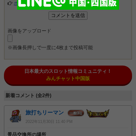
ポイントの詳細についてはこちら
画像をアップロード
※画像長押しで一度に4枚まで投稿可能
日本最大のスロット情報コミュニティ！
みんチャット中国版
新着コメント (全2件)
旅打ちリーマン
3
一般
位
2022年11月30日 11:40 PM
景品交換所の場所