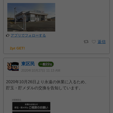
アプリでフォローする
返信
2pt GET!
東区民
22
一般
位
2020年10月27日 11:13 AM
2020年10月26日より永遠の休業に入るため、
貯玉・貯メダルの交換を告知しています。