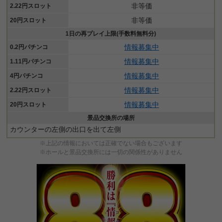
非等価
2.22円スロット
非等価
20円スロット
1日の再プレイ上限(手数料無料分)
情報募集中
0.2円パチンコ
情報募集中
1.11円パチンコ
情報募集中
4円パチンコ
情報募集中
2.22円スロット
情報募集中
20円スロット
景品交換所の場所
カウンターの左側の出口を出て左側
※上記の情報においては正確でない場合もございます
※ホールと景品交換所には一切の関係性がありません