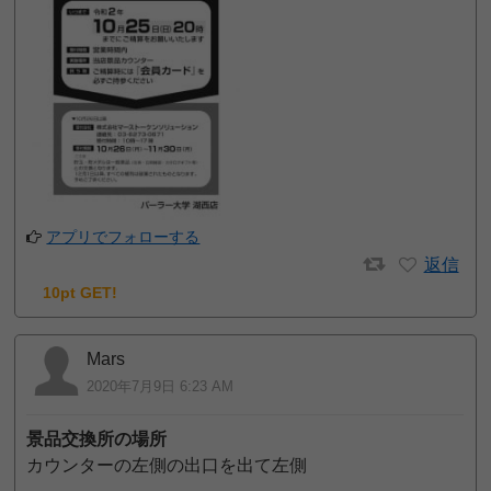
アプリでフォローする
返信
10pt GET!
Mars
2020年7月9日 6:23 AM
景品交換所の場所
カウンターの左側の出口を出て左側