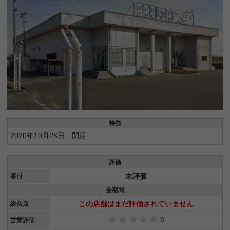
特徴
2020年10月26日 閉店
評価
未評価
番付
全期間
この店舗はまだ評価されていません
総合点
0
営業評価