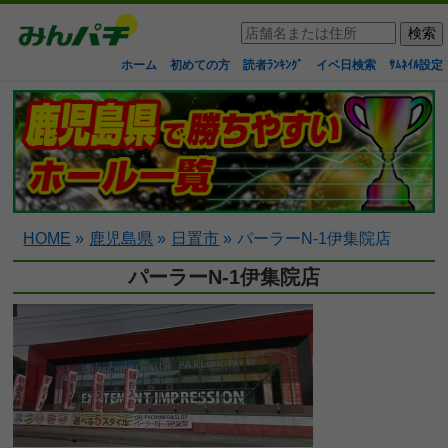
ホーム
初めての方
読者ﾗﾝｷﾝｸﾞ
イベ日検索
ｻﾑﾈｲﾙ設定
HOME
»
鹿児島県
»
日置市
»
パーラーN-1伊集院店
パーラーN-1伊集院店