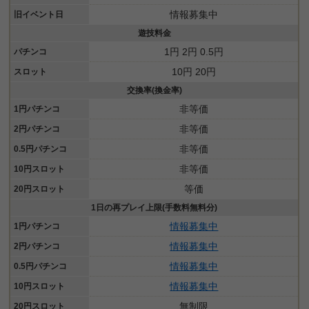
情報募集中
旧イベント日
遊技料金
1円 2円 0.5円
パチンコ
10円 20円
スロット
交換率(換金率)
非等価
1円パチンコ
非等価
2円パチンコ
非等価
0.5円パチンコ
非等価
10円スロット
等価
20円スロット
1日の再プレイ上限(手数料無料分)
情報募集中
1円パチンコ
情報募集中
2円パチンコ
情報募集中
0.5円パチンコ
情報募集中
10円スロット
無制限
20円スロット