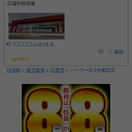
店舗外観画像
アプリでフォローする
返信
5pt GET!
HOME
»
鹿児島県
»
日置市
»
パーラーN-1伊集院店