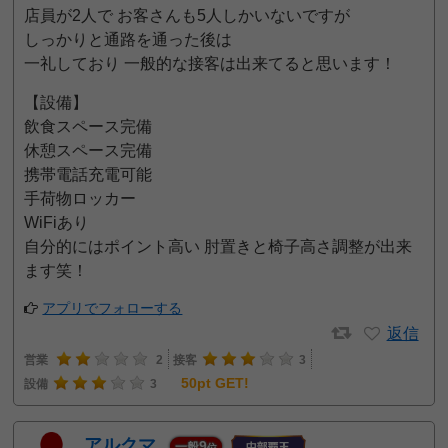
店員が2人で お客さんも5人しかいないですが
しっかりと通路を通った後は
一礼しており 一般的な接客は出来てると思います！
【設備】
飲食スペース完備
休憩スペース完備
携帯電話充電可能
手荷物ロッカー
WiFiあり
自分的にはポイント高い 肘置きと椅子高さ調整が出来
ます笑！
アプリでフォローする
返信
営業
2
接客
3
50pt GET!
設備
3
アルクマ
9
一般
位