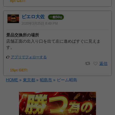
8pt GET!
ピエロ大佐
50
一般
位
2020年3月25日 8:49 PM
景品交換所の場所
店舗正面の出入り口を出て左に進めばすぐに見えま
す。
アプリでフォローする
返信
15pt GET!
HOME
»
東京都
»
昭島市
»
ビーム昭島