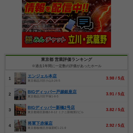
東京都 営業評価ランキング
※過去1年間に一定数の評価があったホール
エンジェル本店
3.98 / 5点
1
東京都品川区小山3-26-5
BIGディッパー戸越銀座店
3.91 / 5点
2
東京都品川区平塚1-8-5
BIGディッパー新橋2号店
3.82 / 5点
3
東京都港区新橋2-8-12 ミクニ新橋第2ビル
将軍下赤塚店
2.92 / 5点
4
東京都板橋区赤塚新町1-21-9