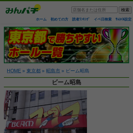
ホーム
初めての方
読者ﾗﾝｷﾝｸﾞ
イベ日検索
ｻﾑﾈｲﾙ設定
HOME
»
東京都
»
昭島市
»
ビーム昭島
ビーム昭島