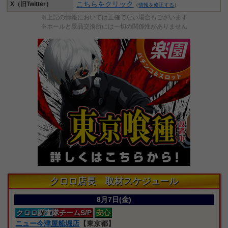
こちらをクリック
X（旧Twitter）
（
情報を修正する
）
※上記の情報においては正確でない場合もございます
※ホールと景品交換所には一切の関係性がありません
クロロ店長 取材スケジュール
8月7日(金)
クロロ
調査隊
チームS/P
安心
ニュー今津屋船堀店
【東京都】