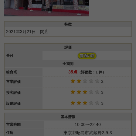
特徴
2021年3月21日 閉店
評価
番付
普通の店
全期間
35点
総合点
（評価数：1 件）
2
営業評価
3
接客評価
3
設備評価
基本情報
10:00〜22:40
営業時間
東京都昭島市武蔵野2-9-3
住所