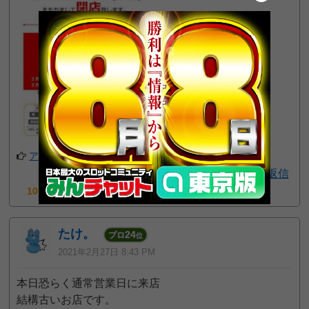
アプリでフォローする
1
返信
10pt GET!
たけ。
24
プロ
位
2021年2月27日 8:43 PM
本日恐らく通常営業日に来店
結構古いお店です。