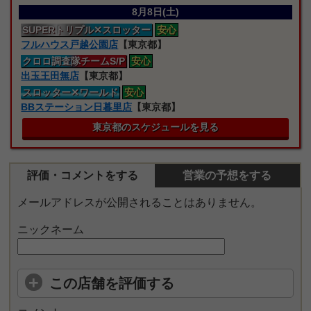
8月8日(土)
SUPERトリプル
✕スロッター
安心
フルハウス戸越公園店
【東京都】
クロロ
調査隊
チームS/P
安心
出玉王田無店
【東京都】
スロッター
✕ワールド
安心
BBステーション日暮里店
【東京都】
東京都のスケジュールを見る
評価・コメントをする
営業の予想をする
メールアドレスが公開されることはありません。
ニックネーム
この店舗を評価する