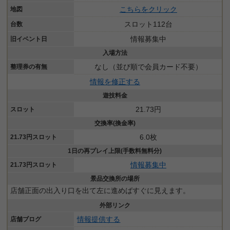
こちらをクリック
地図
スロット112台
台数
情報募集中
旧イベント日
入場方法
なし（並び順で会員カード不要）
整理券の有無
情報を修正する
遊技料金
21.73円
スロット
交換率(換金率)
6.0枚
21.73円スロット
1日の再プレイ上限(手数料無料分)
情報募集中
21.73円スロット
景品交換所の場所
店舗正面の出入り口を出て左に進めばすぐに見えます。
外部リンク
情報提供する
店舗ブログ