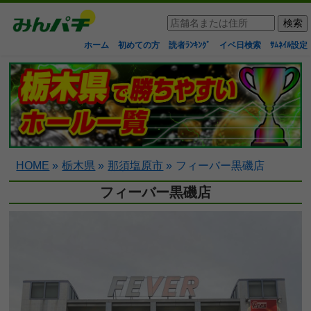
ホーム
初めての方
読者ﾗﾝｷﾝｸﾞ
イベ日検索
ｻﾑﾈｲﾙ設定
HOME
»
栃木県
»
那須塩原市
»
フィーバー黒磯店
フィーバー黒磯店