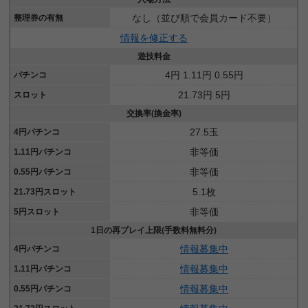
なし（並び順で会員カード不要）
整理券の有無
情報を修正する
遊技料金
4円 1.11円 0.55円
パチンコ
21.73円 5円
スロット
交換率(換金率)
27.5玉
4円パチンコ
非等価
1.11円パチンコ
非等価
0.55円パチンコ
5.1枚
21.73円スロット
非等価
5円スロット
1日の再プレイ上限(手数料無料分)
情報募集中
4円パチンコ
情報募集中
1.11円パチンコ
情報募集中
0.55円パチンコ