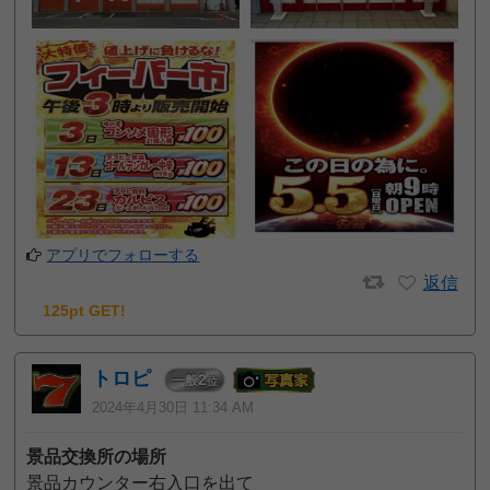
アプリでフォローする
返信
125pt GET!
トロピ
2
一般
位
2024年4月30日 11:34 AM
景品交換所の場所
景品カウンター右入口を出て