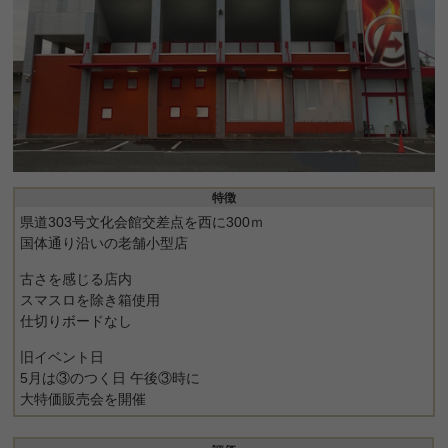
特徴
県道303号文化会館交差点を西に300ｍ
国体通り沿いの老舗小型店
古さを感じる店内
スマスロを除き箱使用
仕切りボードなし
旧イベント日
5月は③のつく日 午後③時に
大特価販売会を開催