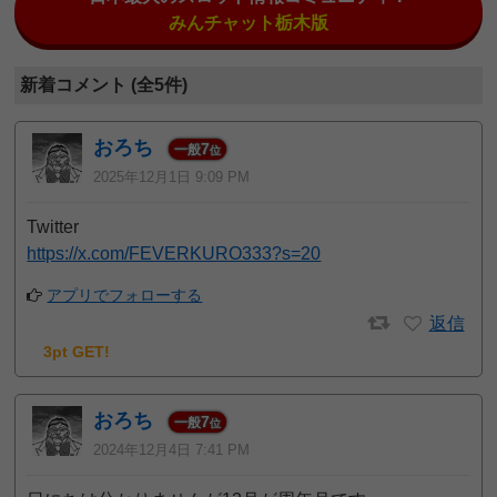
みんチャット栃木版
新着コメント (全5件)
おろち
7
一般
位
2025年12月1日 9:09 PM
Twitter
https://x.com/FEVERKURO333?s=20
アプリでフォローする
返信
3pt GET!
おろち
7
一般
位
2024年12月4日 7:41 PM