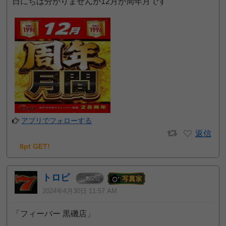
日にちは分かりませんが12月が周年月です
アプリでフォローする
返信
8pt GET!
トロピ
2
一般
位
2024年4月30日 11:57 AM
「フィーバー 黒磯店」