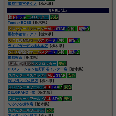
麗都宇都宮テクノ
【栃木県】
8月8日(土)
超トレジャー
スロッター
安心
Tender BOSS
【栃木県】
スロッター
✕スロッターALL STAR【神】
超安心
麗都宇都宮テクノ
【栃木県】
クロロ
調査隊オールスターＳ【神】
超安心
ライブガーデン栃木本店
【栃木県】
クロロ
調査隊オールスターＳ【神】
超安心
麗都横倉
【栃木県】
SUPERトリプル
✕スロッター
安心
BBステーション佐野田沼インター店
【栃木県】
スロッター
✕スロッターALL STAR
安心
PSブランド佐野店
【栃木県】
スロッター
✕ワールドALL STAR
安心
DELGRAND下栗
【栃木県】
スロッター
✕ワールドALL STAR
安心
でるでる栃木店
【栃木県】
スロッター
✕ワールド
安心
アイランド佐野店
【栃木県】