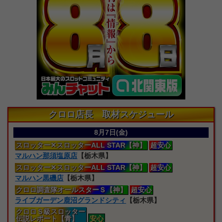
クロロ店長 取材スケジュール
8月7日(金)
スロッター
✕スロッターALL STAR【神】
超安心
マルハン那須塩原店
【栃木県】
スロッター
✕スロッターALL STAR【神】
超安心
マルハン黒磯店
【栃木県】
クロロ
調査隊オールスターＳ【神】
超安心
ライブガーデン鹿沼グランドシティ
【栃木県】
クロロＳ級スロッター
伝説レポート【青】
安心