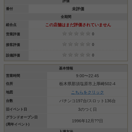
評価
未評価
番付
全期間
この店舗はまだ評価されていません
総合点
0
営業評価
0
接客評価
0
設備評価
基本情報
9:00〜22:45
営業時間
栃木県那須塩原市上厚崎502-4
住所
こちらをクリック
地図
パチンコ197台/スロット136台
台数
3のつく日
旧イベント日
グランドオープン日
1996年12月??日
(周年イベント)
入場方法