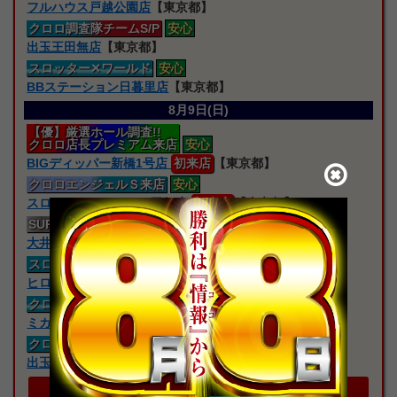
フルハウス戸越公園店
【東京都】
クロロ
調査隊
チームS/P
安心
出玉王田無店
【東京都】
スロッター
✕ワールド
安心
BBステーション日暮里店
【東京都】
8月9日(日)
【優】厳選ホール調査!!
クロロ店長プレミアム来店
安心
BIGディッパー新橋1号店
初来店
【東京都】
クロロエンジェルＳ来店
安心
スロットエランドール田無店
初来店
【東京都】
SUPERトリプル
✕スロッター
安心
大井ニュー東京東口店
【東京都】
スロッター
✕ワールドALL STAR
安心
ヒロキ東口店
【東京都】
クロロ
調査隊
チーム３９
安心
ミカド田無店
【東京都】
クロロ
調査隊
チームS/P
安心
出玉王田無店
【東京都】
東京都のスケジュールを見る