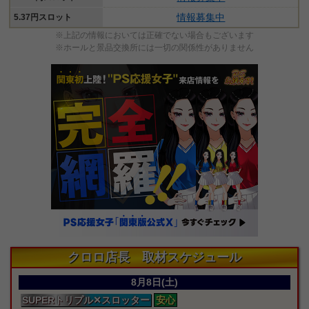
情報募集中
5.37円スロット
※上記の情報においては正確でない場合もございます
※ホールと景品交換所には一切の関係性がありません
クロロ店長 取材スケジュール
8月8日(土)
SUPERトリプル
✕スロッター
安心