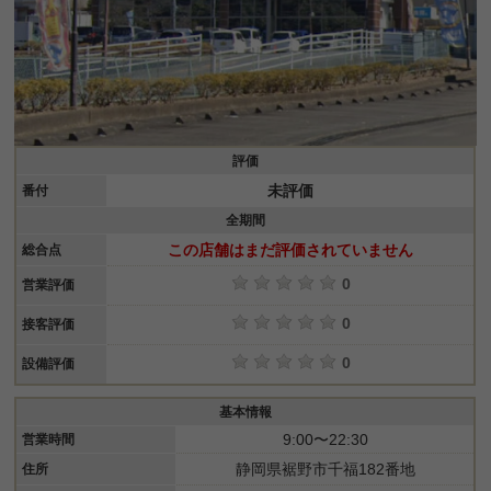
評価
未評価
番付
全期間
この店舗はまだ評価されていません
総合点
0
営業評価
0
接客評価
0
設備評価
基本情報
9:00〜22:30
営業時間
静岡県裾野市千福182番地
住所