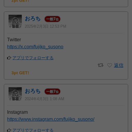
2pt GET!
おろち
7
一般
位
2025年2月3日 12:53 PM
Twitter
https://x.com/fujiko_susono
アプリでフォローする
返信
3pt GET!
おろち
7
一般
位
2024年4月3日 1:08 AM
Instagram
https://www.instagram.com/fujiko_susono/
アプリでフォローする