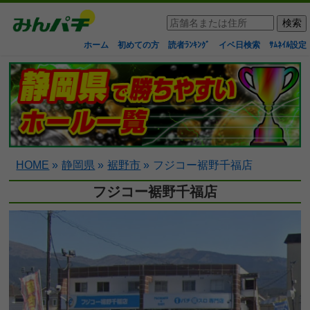
ホーム
初めての方
読者ﾗﾝｷﾝｸﾞ
イベ日検索
ｻﾑﾈｲﾙ設定
HOME
»
静岡県
»
裾野市
»
フジコー裾野千福店
フジコー裾野千福店