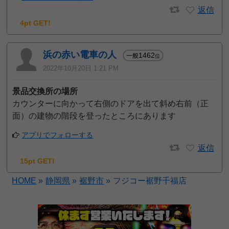
返信
4pt GET!
浜の赤い電車の人
1462
一般
位
2022年10月20日 1:21 PM
景品交換所の場所
カウンターに向かって右側のドアを出て斜め右前（正
面）の建物の階段を登ったところにあります
アプリでフォローする
返信
15pt GET!
HOME
»
静岡県
»
裾野市
»
フジコー裾野千福店