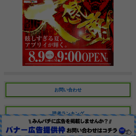
お問い合わせ
読者ランキング
Copyright© 2016 みんなのパチンコ店レビュー. All Right Reserved.