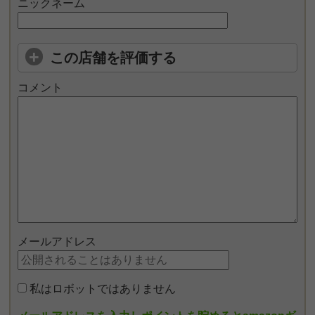
ニックネーム
この店舗を評価する
コメント
メールアドレス
私はロボットではありません