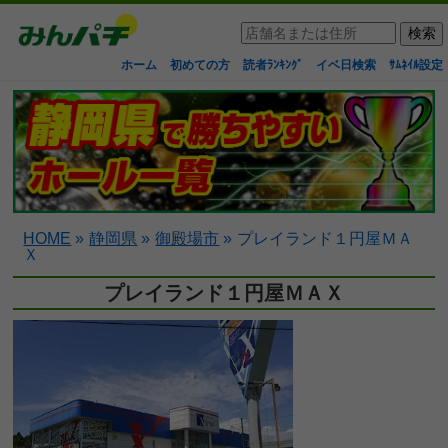
ホーム
初めての方
読者ﾗﾝｷﾝｸﾞ
イベ日検索
ｻﾑﾈｲﾙ設定
HOME
»
静岡県
»
御殿場市
»
プレイランド１円屋ＭＡ
Ｘ
プレイランド１円屋ＭＡＸ