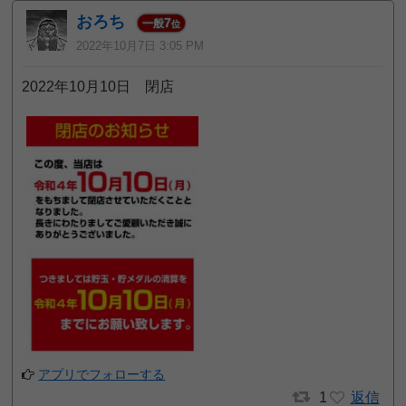
おろち
7
一般
位
2022年10月7日 3:05 PM
2022年10月10日 閉店
アプリでフォローする
1
返信