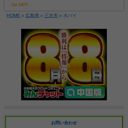
7pt GET!
HOME
»
広島県
»
三次市
»
ポパイ
お問い合わせ