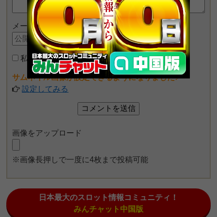
メールアドレス
私はロボットではありません
サムネイル画像が設定できるようになりました♪
設定してみる
画像をアップロード
※画像長押しで一度に4枚まで投稿可能
日本最大のスロット情報コミュニティ！
みんチャット中国版