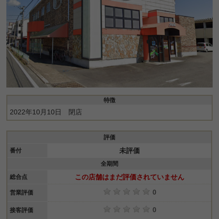
特徴
2022年10月10日 閉店
評価
未評価
番付
全期間
この店舗はまだ評価されていません
総合点
0
営業評価
0
接客評価