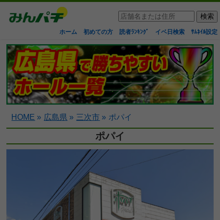
ホーム
初めての方
読者ﾗﾝｷﾝｸﾞ
イベ日検索
ｻﾑﾈｲﾙ設定
HOME
»
広島県
»
三次市
»
ポパイ
ポパイ