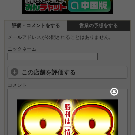
評価・コメントをする
営業の予想をする
メールアドレスが公開されることはありません。
ニックネーム
この店舗を評価する
コメント