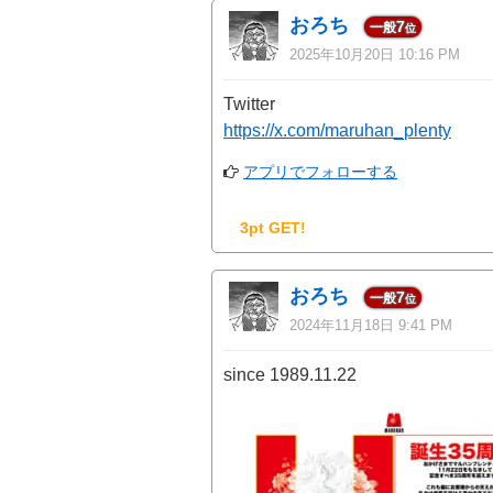
おろち
7
一般
位
2025年10月20日 10:16 PM
Twitter
https://x.com/maruhan_plenty
アプリでフォローする
3pt GET!
おろち
7
一般
位
2024年11月18日 9:41 PM
since 1989.11.22