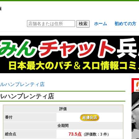
報
ホーム
初めての方
ルハンプレンティ店
ルハンプレンティ店
評価
番付
超優良店
全期間
73.5点
総合点
（評価数：3 件）