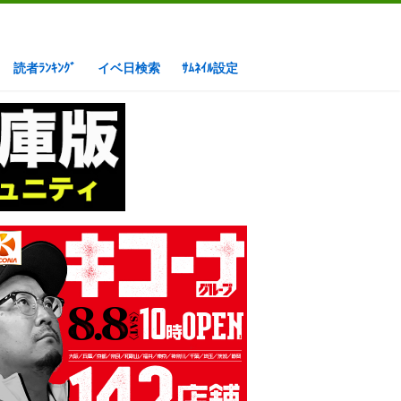
読者ﾗﾝｷﾝｸﾞ
イベ日検索
ｻﾑﾈｲﾙ設定