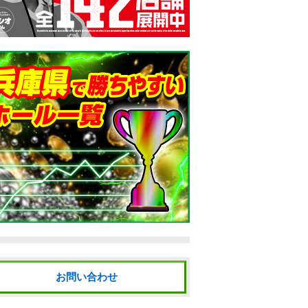
お問い合わせ