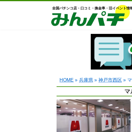
全国パチンコ店・口コミ・換金率・旧イベント情
HOME
»
兵庫県
»
神戸市西区
»
マ
マ