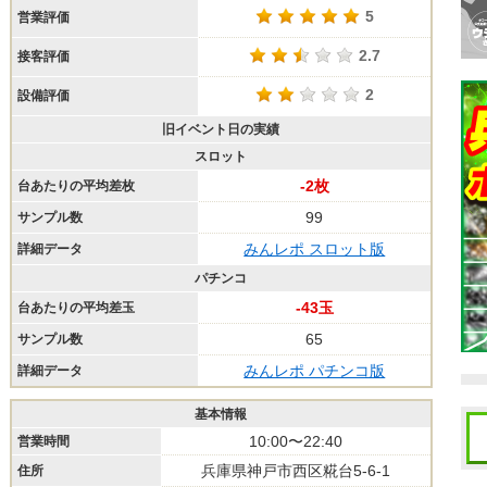
5
営業評価
2.7
接客評価
2
設備評価
旧イベント日の実績
スロット
-2枚
台あたりの平均差枚
99
サンプル数
みんレポ スロット版
詳細データ
パチンコ
-43玉
台あたりの平均差玉
65
サンプル数
みんレポ パチンコ版
詳細データ
基本情報
10:00〜22:40
営業時間
兵庫県神戸市西区糀台5-6-1
住所