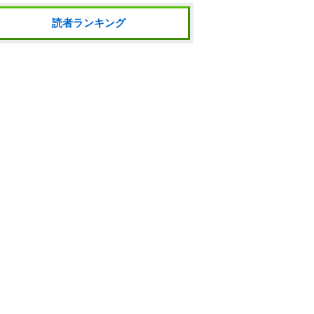
読者ランキング