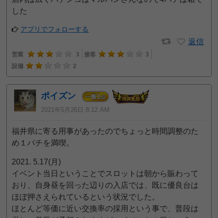
した
アプリでフォローする
返信
営業
3
接客
3
設備
2
ポイズン
1
一般
位
2021年5月26日 8:12 AM
福井県に寄る用事があったのでちょっと時間調整のた
め１パチを満喫。
2021. 5.17(月)
イベント当日ということでスロットは朝から賑わって
おり、自身昼を回った辺りの入店では、既に優良台は
ほぼ押さえられているという状況でした。
ほとんど等価に近い交換率の採用という事で、普段は