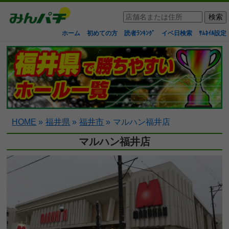
ホーム
初めての方
読者ﾗﾝｷﾝｸﾞ
イベ日検索
ｻﾑﾈｲﾙ設定
HOME
»
福井県
»
福井市
»
マルハン福井店
マルハン福井店