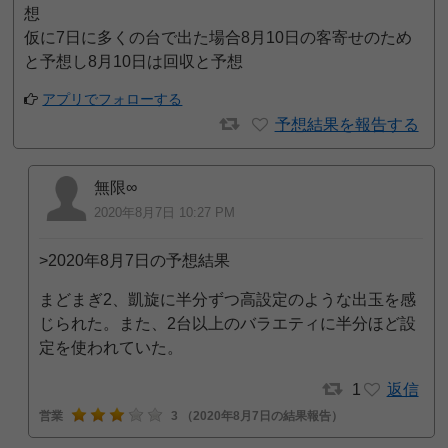
想
仮に7日に多くの台で出た場合8月10日の客寄せのため
と予想し8月10日は回収と予想
アプリでフォローする
予想結果を報告する
無限∞
2020年8月7日 10:27 PM
>2020年8月7日の予想結果
まどまぎ2、凱旋に半分ずつ高設定のような出玉を感
じられた。また、2台以上のバラエティに半分ほど設
定を使われていた。
1
返信
営業
3
（2020年8月7日の結果報告）