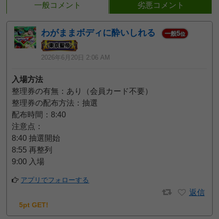
一般コメント
劣悪コメント
わがままボディに酔いしれる
5
一般
位
2026年6月20日 2:06 AM
入場方法
整理券の有無：あり（会員カード不要）
整理券の配布方法：抽選
配布時間：8:40
注意点：
8:40 抽選開始
8:55 再整列
9:00 入場
アプリでフォローする
返信
5pt GET!