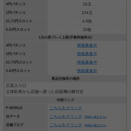
26玉
4円パチンコ
104玉
1円パチンコ
4.8枚
21.73円スロット
20枚
5.43円スロット
1日の再プレイ上限(手数料無料分)
情報募集中
4円パチンコ
情報募集中
1円パチンコ
情報募集中
21.73円スロット
情報募集中
5.43円スロット
景品交換所の場所
正面入り口
立体駐車から店舗へ渡った自販機の横付近
外部リンク
こちらをクリック
P-WORLD
こちらをクリック
台データ
（
情報を修正する
）
こちらをクリック
店舗ブログ
（
情報を修正する
）