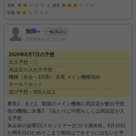
営業
2
接客
3
設備
2
無限∞
2522
一般
位
2020年8月1日 2:12 AM
2020年8月7日の予想
出玉予想：△
高設定の入れ方予想：
機種（全台～1/2系）
末尾
メイン機種強め
オールリセット
並び予想：300人以上
番長3、まど2、凱旋のメイン機種に高設定が数台予想
他の機種に末番3、7あたりに中間もしくは高設定が入
る予想
休み前の金曜日(スロットデー)だが３連休前、8月10日
が周年日のためそこまで期待はできそうにはないと予