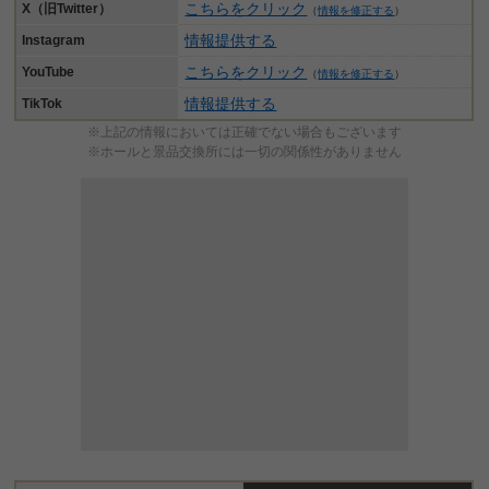
こちらをクリック
X（旧Twitter）
（
情報を修正する
）
情報提供する
Instagram
こちらをクリック
YouTube
（
情報を修正する
）
情報提供する
TikTok
※上記の情報においては正確でない場合もございます
※ホールと景品交換所には一切の関係性がありません