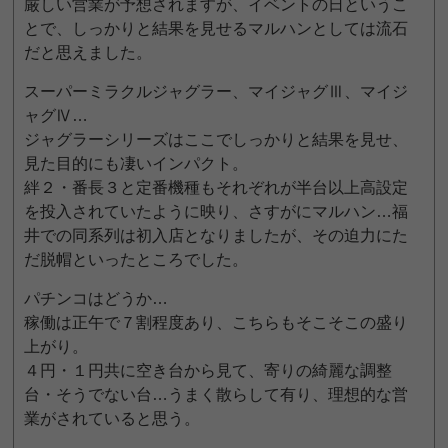
厳しい営業が予想されますが、イベントの日というこ
とで、しっかりと結果を見せるマルハンとしては流石
だと思えました。
スーパーミラクルジャグラー、マイジャグⅢ、マイジ
ャグⅣ…
ジャグラーシリーズはここでしっかりと結果を見せ、
見た目的にも凄いインパクト。
絆２・番長３と定番機種もそれぞれが半台以上高設定
を投入されていたように映り、さすがにマルハン…福
井での同系列は初入店となりましたが、その迫力にた
だ脱帽といったところでした。
パチンコはどうか…
稼働は正午で７割程度あり、こちらもそこそこの盛り
上がり。
４円・１円共に空き台から見て、寄りの綺麗な調整
台・そうでない台…うまく散らして有り、理想的な営
業がされていると思う。