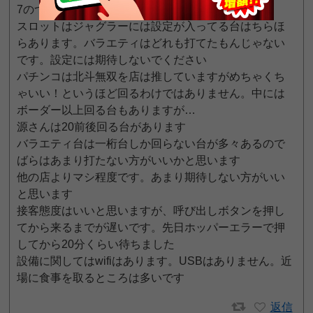
7のつく日は人は多く抽選です
スロットはジャグラーには設定が入ってる台はちらほ
らあります。バラエティはどれも打てたもんじゃない
です。設定には期待しないでください
パチンコは北斗無双を店は推していますがめちゃくち
ゃいい！というほど回るわけではありません。中には
ボーダー以上回る台もありますが…
源さんは20前後回る台があります
バラエティ台は一桁台しか回らない台が多々あるので
ばらはあまり打たない方がいいかと思います
他の店よりマシ程度です。あまり期待しない方がいい
と思います
接客態度はいいと思いますが、呼び出しボタンを押し
てから来るまでが遅いです。先日ホッパーエラーで押
してから20分くらい待ちました
設備に関してはwifiはあります。USBはありません。近
場に食事を取るところは多いです
返信