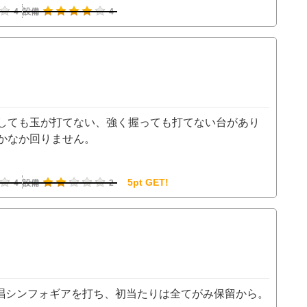
4
設備
4
しても玉が打てない、強く握っても打てない台があり
かなか回りません。
5pt GET!
4
設備
2
絶唱シンフォギアを打ち、初当たりは全てがみ保留から。