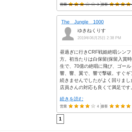
営業
3
接客
The Jungle 1000
ゆきねくりす
2019年06月25日 2:38 PM
昼過ぎに行きCRF戦姫絶唱シンフ
方。初当たりは白保留(保留入賞
生で、70億の絶唱に飛び、ゴー
響、響、翼で、響で撃破。すぐギア
続きませんでしたがよく回りまし
店員さんの対応も良くて満足です
続きを読む
営業
4
接客
1