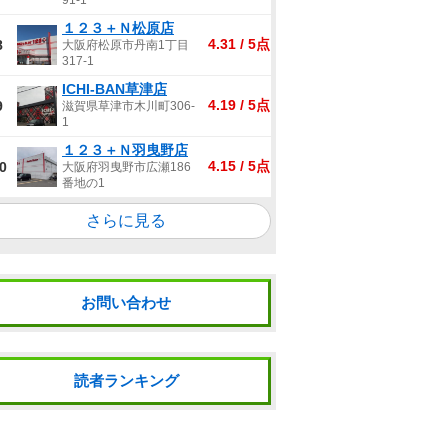
91-1
１２３＋Ｎ松原店
4.31 / 5点
8
大阪府松原市丹南1丁目
317-1
ICHI-BAN草津店
4.19 / 5点
9
滋賀県草津市木川町306-
1
１２３＋Ｎ羽曳野店
4.15 / 5点
0
大阪府羽曳野市広瀬186
番地の1
さらに見る
お問い合わせ
読者ランキング