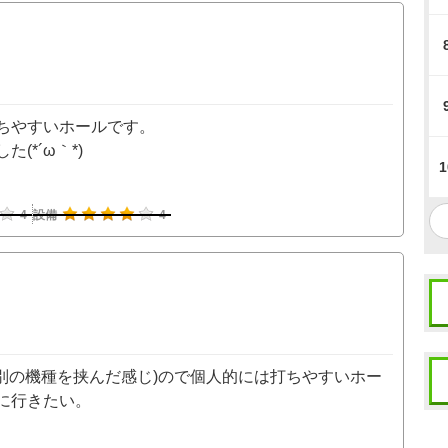
ちやすいホールです。
(*´ω｀*)
1
4
設備
4
別の機種を挟んだ感じ)ので個人的には打ちやすいホー
に行きたい。