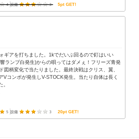
5pt GET!
4
設備
3
ォギアを打ちました。1kでだいぶ回るので釘はいい
時響ランプ白発生)からの唄ってはダメぇ！フリーズ青発
ルド図柄変化で当たりました。最終決戦はクリス、翼、
Vコンボが発生しV-STOCK発生。当たり自体は長く
た。
。
20pt GET!
5
設備
3