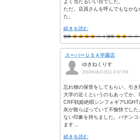
よく当たるいい台でした。
ただ、店員さんを呼んでもなかな
た。
続きを読む
営業
4
接客
スーパーＵＳＡ学園店
ゆきねくりす
2019年06月25日 4:07 PM
忘れ物の保管をしてもらい、引き
大学の近くというのもあってか、
CRF戦姫絶唱シンフォギアLIG
灰が散らばっていて不愉快でした
ない印象を持ちました。パチンコ
ます…
続きを読む