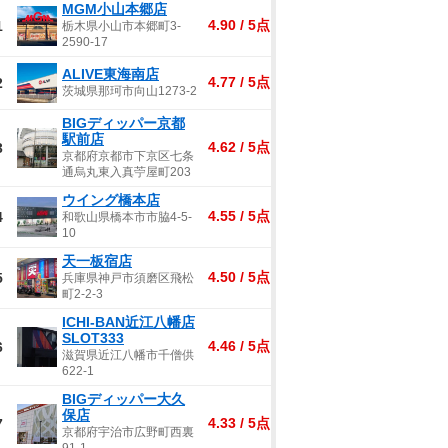
MGM小山本郷店
4.90 / 5点
1
栃木県小山市本郷町3-
2590-17
ALIVE東海南店
4.77 / 5点
2
茨城県那珂市向山1273-2
BIGディッパー京都
駅前店
4.62 / 5点
3
京都府京都市下京区七条
通烏丸東入真苧屋町203
ウイング橋本店
4.55 / 5点
4
和歌山県橋本市市脇4-5-
10
天一板宿店
4.50 / 5点
5
兵庫県神戸市須磨区飛松
町2-2-3
ICHI-BAN近江八幡店
SLOT333
4.46 / 5点
6
滋賀県近江八幡市千僧供
622-1
BIGディッパー大久
保店
4.33 / 5点
7
京都府宇治市広野町西裏