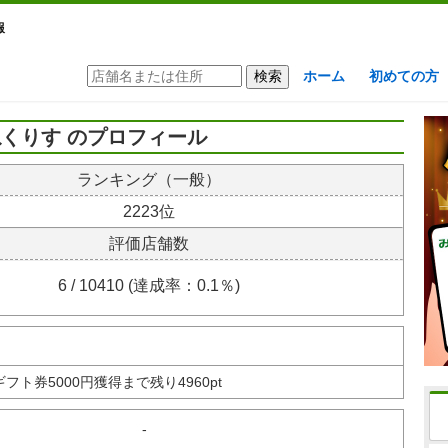
報
ホーム
初めての方
くりす のプロフィール
ランキング（一般）
2223位
評価店舗数
6 / 10410 (達成率：0.1％)
nギフト券
5000円獲得まで残り4960pt
-