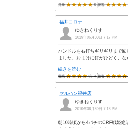
営業
5
接客
福井コロナ
ゆきねくりす
2019年06月30日 7:17 PM
ハンドルを右打ちギリギリまで回
ました。おまけに釘がひどく、な
続きを読む
営業
4
接客
マルハン福井店
ゆきねくりす
2019年06月30日 7:13 PM
朝10時頃から4パチのCRF戦姫