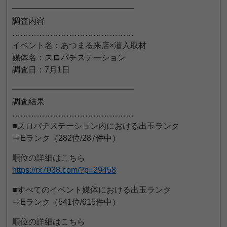
━━━━━━━━━━━━━━━
調査内容
………………………………………
イベント名：あつまる来店×潜入取材
媒体名：スロパチステーション
調査日：7月1日
━━━━━━━━━━━━━━━
調査結果
………………………………………
■スロパチステーション内における出玉ランク
⇒Eランク（282位/287件中）
順位の詳細はこちら
https://rx7038.com/?p=29458
■すべてのイベント媒体における出玉ランク
⇒Eランク（541位/615件中）
順位の詳細はこちら