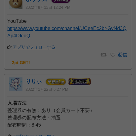
位
2022年8月13日 12:24 PM
YouTube
https://www.youtube.com/channel/UCeeEc2br-GvNd3Q
Ap4DIeoQ
アプリでフォローする
返信
2pt GET!
りりぃ
1
予想屋
位
2022年1月22日 5:27 PM
入場方法
整理券の有無：あり（会員カード不要）
整理券の配布方法：抽選
配布時間：8:45