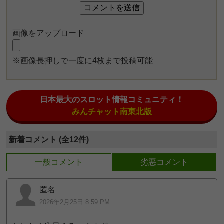
画像をアップロード
※画像長押しで一度に4枚まで投稿可能
日本最大のスロット情報コミュニティ！
みんチャット南東北版
新着コメント (全12件)
一般コメント
劣悪コメント
匿名
2026年2月25日 8:59 PM