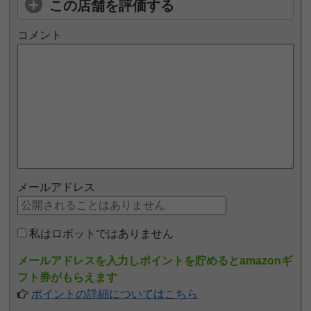
この店舗を評価する
コメント
メールアドレス
私はロボットではありません
メールアドレスを入力しポイントを貯めるとamazonギ
フト券がもらえます
ポイントの詳細についてはこちら