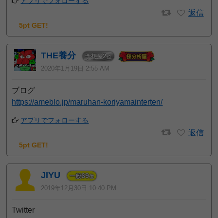
アプリでフォローする
返信
5pt GET!
THE養分
2
予想屋
位
2020年1月19日 2:55 AM
ブログ
https://ameblo.jp/maruhan-koriyamainterten/
アプリでフォローする
返信
5pt GET!
JIYU
69
一般
位
2019年12月30日 10:40 PM
Twitter