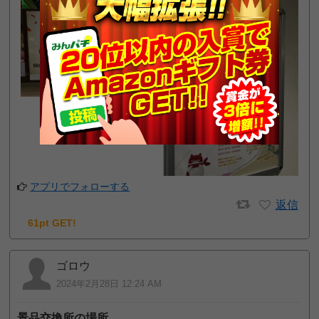
アプリでフォローする
返信
61pt GET!
ゴロウ
2024年2月28日 12:24 AM
景品交換所の場所