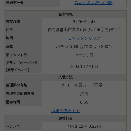
みんレポ パチンコ版
詳細データ
基本情報
9:00〜22:45
営業時間
福島県郡山市富久山町八山田字向作12-1
住所
こちらをクリック
地図
パチンコ336台/スロット200台
台数
7のつく日
旧イベント日
グランドオープン日
2003年12月8日
(周年イベント)
入場方法
あり（会員カード不要）
整理券の有無
抽選
整理券の配布方法
8:55
配布時間
情報を修正する
遊技料金
4円 1.12円 0.22円
パチンコ