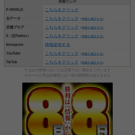
外部リンク
こちらをクリック
P-WORLD
こちらをクリック
台データ
（
情報を修正する
）
こちらをクリック
店舗ブログ
（
情報を修正する
）
こちらをクリック
X（旧Twitter）
（
情報を修正する
）
情報提供する
Instagram
こちらをクリック
YouTube
（
情報を修正する
）
こちらをクリック
TikTok
（
情報を修正する
）
※上記の情報においては正確でない場合もございます
※ホールと景品交換所には一切の関係性がありません