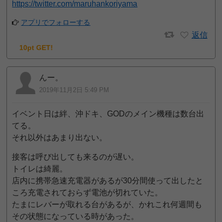
https://twitter.com/maruhankoriyama
アプリでフォローする
返信
10pt GET!
んー。
2019年11月2日 5:49 PM
イベント日は絆、沖ドキ、GODのメイン機種は数台出
てる。
それ以外はあまり出ない。
接客は呼び出しても来るのが遅い。
トイレは綺麗。
店内に携帯急速充電器があるが30分間使って出したと
ころ充電されておらず電池が切れていた。
たまにレバーが取れる台があるが、かれこれ何週間も
その状態になっている時があった。