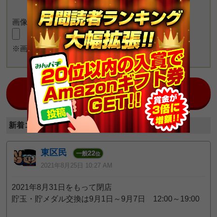
画像をアップロード
※画像長押しで一度に4枚まで投稿可能
日本最大のスロット情報コミュニティ！
みんチャット九州北版
新着コメント (全3件)
東区民
22
一般
位
2021年8月25日 10:27 AM
2021年8月31日をもって閉店
貯玉・貯メダル交換は9月1日～9月7日 12:00～19:00