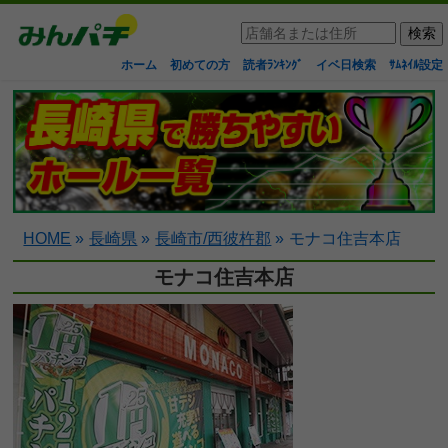
ホーム
初めての方
読者ﾗﾝｷﾝｸﾞ
イベ日検索
ｻﾑﾈｲﾙ設定
HOME
»
長崎県
»
長崎市/西彼杵郡
»
モナコ住吉本店
モナコ住吉本店