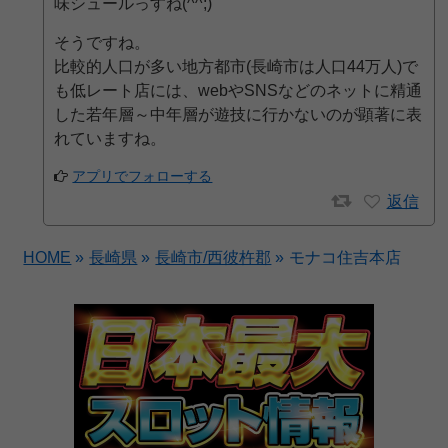
味シュールっすね(^^;)
そうですね。
比較的人口が多い地方都市(長崎市は人口44万人)で
も低レート店には、webやSNSなどのネットに精通
した若年層～中年層が遊技に行かないのが顕著に表
れていますね。
アプリでフォローする
返信
HOME
»
長崎県
»
長崎市/西彼杵郡
»
モナコ住吉本店