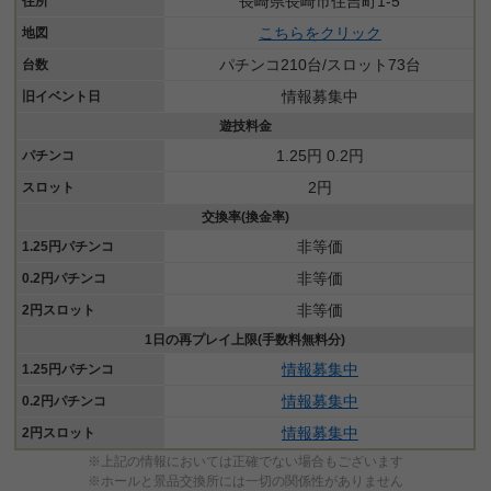
長崎県長崎市住吉町1-5
住所
こちらをクリック
地図
パチンコ210台/スロット73台
台数
情報募集中
旧イベント日
遊技料金
1.25円 0.2円
パチンコ
2円
スロット
交換率(換金率)
非等価
1.25円パチンコ
非等価
0.2円パチンコ
非等価
2円スロット
1日の再プレイ上限(手数料無料分)
情報募集中
1.25円パチンコ
情報募集中
0.2円パチンコ
情報募集中
2円スロット
※上記の情報においては正確でない場合もございます
※ホールと景品交換所には一切の関係性がありません