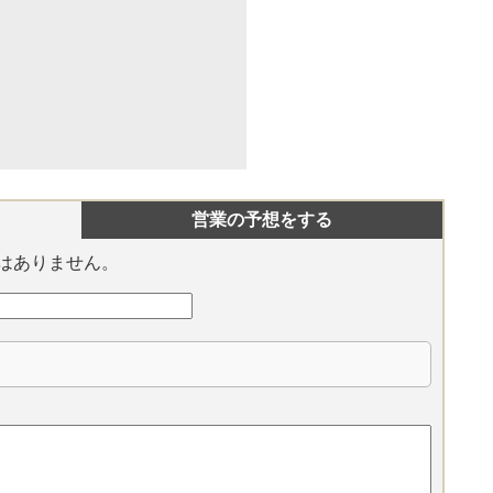
営業の予想をする
はありません。