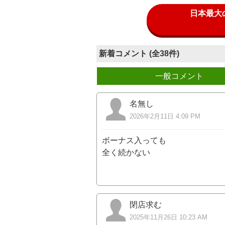
日本最大
新着コメント (全38件)
一般コメント
名無し
2026年2月11日 4:09 PM
ボーナス入っても
全く続かない
閉店求む
2025年11月26日 10:23 AM