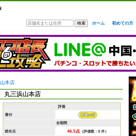
報
ホーム
初めての方
山本店
丸三浜山本店
評価
番付
普通の店
全期間
46.5点
総合点
（評価数：8 件）