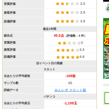
2.5
営業評価
2.9
接客評価
3.9
設備評価
過去1年間
45.5点
総合点
（評価数：4 件）
2
営業評価
3.3
接客評価
4.8
設備評価
旧イベント日の実績
スロット
-109枚
台あたりの平均差枚
65
サンプル数
みんレポ スロット版
詳細データ
パチンコ
-1,109玉
台あたりの平均差玉