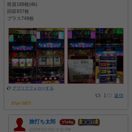
投資188枚(4k)
回収937枚
プラス749枚
アプリでフォローする
1
返信
57pt GET!
旅打ち太郎
4
プロ
位
2020年4月10日 4:33 PM