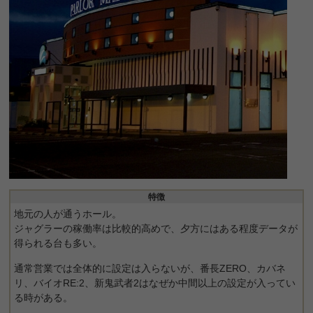
特徴
地元の人が通うホール。
ジャグラーの稼働率は比較的高めで、夕方にはある程度データが
得られる台も多い。
通常営業では全体的に設定は入らないが、番長ZERO、カバネ
リ、バイオRE:2、新鬼武者2はなぜか中間以上の設定が入ってい
る時がある。