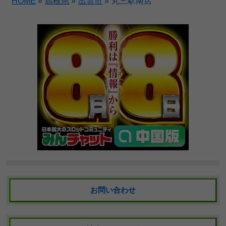
HOME
»
島根県
»
出雲市
»
丸三駅南店
お問い合わせ