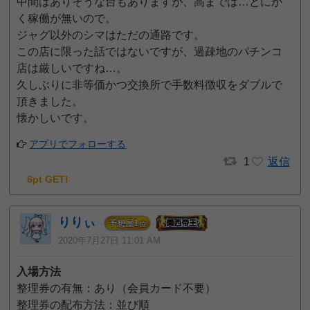
中間はありそうな台もありますが、高までは…とにか
く稼働が無いので。
ジャグ以外のシマはただの通路です。
この店に限った話ではないですが、過疎地のパチンコ
店は厳しいですね…。
久しぶりに非等価かつ交換所で手数料徴収をダブルで
頂きました。
懐かしいです。
アプリでフォローする
1
返信
6pt GET!
りりぃ
1
予想屋
位
2020年7月27日 11:01 AM
入場方法
整理券の有無：あり（会員カード不要）
整理券の配布方法：並び順