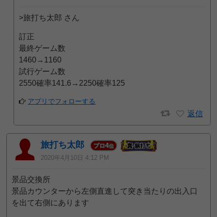
>旅打ち太郎 さん
訂正
最終ゲーム数
1460→1160
試行ゲーム数
2550確率141.6→2250確率125
アプリでフォローする
返信
旅打ち太郎
4
プロ
位
2020年4月10日 4:12 PM
景品交換所
景品カウンターから左側直進して突き当たりの出入口
を出て右側にあります