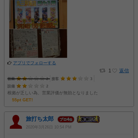
アプリでフォローする
1
返信
営業
2
接客
3
設備
2
根拠が乏しい為、営業評価が無効となりました
55pt GET!
旅打ち太郎
4
プロ
位
2020年3月26日 10:54 PM