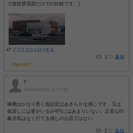
で遊技環境面だけでの比較です。)
アプリでフォローする
1
返信
32pt GET!
T
2019年4月19日 11:17 PM
稼働はかなり悪く低設定はあきらかな感じです。玉は
低貸しには客がいるが4円にはあまりいない。正直な印
象活気はなく打てる感じのお店ではない
2
返信