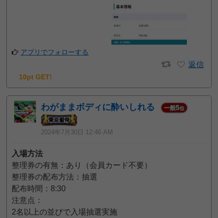
アプリでフォローする
返信
10pt GET!
わがままボディに酔いしれる
5
一般
位
2024年7月30日 12:46 AM
入場方法
整理券の有無：あり（会員カード不要）
整理券の配布方法：抽選
配布時間：8:30
注意点：
2名以上の並びで入場抽選実施