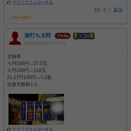
アプリでフォローする
1
返信
15pt GET!
旅打ち太郎
4
プロ
位
2020年4月10日 4:11 PM
交換率
４円100円→27.5玉
１円100円→110玉
21.27円100円→5.2枚
交換手数料1％
アプリでフォローする