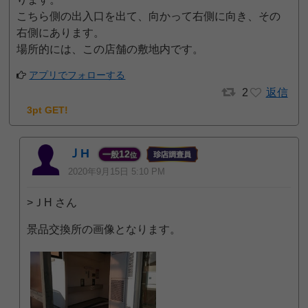
こちら側の出入口を出て、向かって右側に向き、その
右側にあります。
場所的には、この店舗の敷地内です。
アプリでフォローする
2
返信
3pt GET!
ＪH
12
一般
位
2020年9月15日 5:10 PM
>ＪH さん
景品交換所の画像となります。